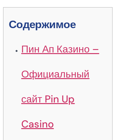
Содержимое
Пин Ап Казино –
Официальный
сайт Pin Up
Casino