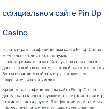
официальном сайте Pin Up
Casino
Начать играть на официальном сайте Pin Up Casino
можно легко. Для этого вам нужно
зарегистрироваться на сайте, указав свои личные
данные и выбрав валюту, в которой вы хотите играть.
Затем вы можете выбрать игру, которая вам
понравится, и начать играть.
Кроме того, на официальном сайте Pin Up Casino
доступны различные функции, такие как история игр,
статистика игр и другие. Эти функции могут помочь
вам лучше понять игру и улучшить свои навыки.