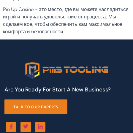
Pin Up Casino – это место, где вы можете насладиться
игрой и получать удовольствие от процесса. Мы
сделаем все, чтобы обеспечить вам максимальное
комфорта и безопасности.
Are You Ready For Start A New Business?
TALK TO OUR EXPERTS