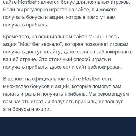
сайте Mostbet является бонус для лояльных игроков.
Если вы регулярно играете на сайте, вы можете
получать бонусы и акции, которые помогут вам
получать прибыль.
Кроме того, на официальном сайте Mostbet есть
акция “Мостбет зеркало”, которая позволяет игрокам
получать доступ к сайту, даже если он заблокирован в
вашей стране. Это отличный способ играть и
получать прибыль, даже если сайт заблокирован.
В целом, на официальном сайте Mostbet есть
множество бонусов и акций, которые помогут вам
начать играть и получать прибыль. Мы рекомендуем
вам начать играть и получать прибыль, используя
эти бонусы и акции.