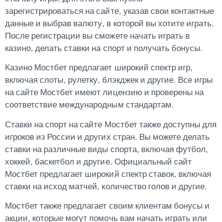
зарегистрироваться на сайте, указав свои контактные
данные и выбрав валюту, в которой вы хотите играть.
После регистрации вы сможете начать играть в
казино, делать ставки на спорт и получать бонусы.
Казино Мостбет предлагает широкий спектр игр,
включая слоты, рулетку, блэкджек и другие. Все игры
на сайте Мостбет имеют лицензию и проверены на
соответствие международным стандартам.
Ставки на спорт на сайте Мостбет также доступны для
игроков из России и других стран. Вы можете делать
ставки на различные виды спорта, включая футбол,
хоккей, баскетбол и другие. Официальный сайт
Мостбет предлагает широкий спектр ставок, включая
ставки на исход матчей, количество голов и другие.
Мостбет также предлагает своим клиентам бонусы и
акции, которые могут помочь вам начать играть или