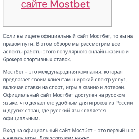
сайте Mostbet
Если вы ищете официальный сайт Мостбет, то вы на
правом пути. В этом обзоре мы рассмотрим все
аспекты работы этого популярного онлайн-казино и
брокера спортивных ставок.
Мостбет – это международная компания, которая
предлагает своим клиентам широкий спектр услуг,
включая ставки на спорт, игры в казино и лотереи.
Официальный сайт Мостбет доступен на русском
языке, что делает его удобным для игроков из России
и других стран, где русский язык является
официальным.
Вход на официальный сайт Мостбет – это первый шаг
к началу игры. Для этого вам нужно