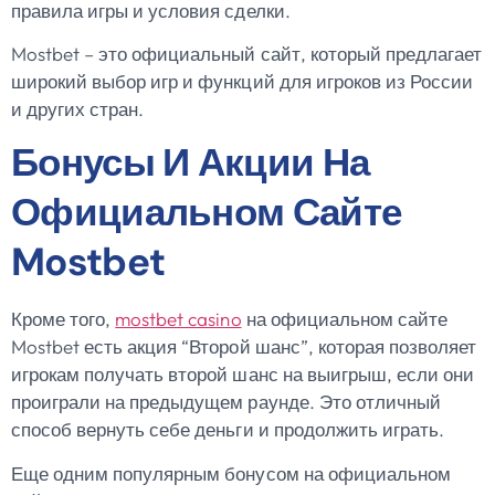
правила игры и условия сделки.
Mostbet – это официальный сайт, который предлагает
широкий выбор игр и функций для игроков из России
и других стран.
Бонусы И Акции На
Официальном Сайте
Mostbet
Кроме того,
mostbet casino
на официальном сайте
Mostbet есть акция “Второй шанс”, которая позволяет
игрокам получать второй шанс на выигрыш, если они
проиграли на предыдущем раунде. Это отличный
способ вернуть себе деньги и продолжить играть.
Еще одним популярным бонусом на официальном