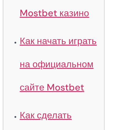
Mostbet казино
Как начать играть
на официальном
сайте Mostbet
Как сделать