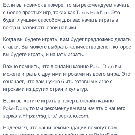
Если вы новичок в покере, то мы рекомендуем начать
с более простых игр, таких как Texas Hold’em. Это
будет лучшим способом для вас начать играть в
покер и развивать свои навыки.
Когда вы будете играть, вам будет предложено делать
ставки. Вы можете выбрать количество денег, которое
вы будете играть, и начать играть.
Важно помнить, что в онлайн казино PokerDom вы
можете играть с другими игроками из всего мира. Это
означает, что вам нужно быть готовым к игре с
игроками из других стран и культур.
Если вы хотите играть в покер в онлайн казино
PokerDom, то мы рекомендуем вам начать с нашего
зеркала https://rsgji.ru/ зеркало.com.
Надеемся, что наши рекомендации помогут вам
начать играть в покер в онлайн казино PokerDom.