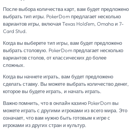
После выбора количества карт, вам будет предложено
выбрать тип игры. PokerDom предлагает несколько
вариантов игры, включая Texas Hold’em, Omaha и 7-
Card Stud.
Когда вы выберете тип игры, вам будет предложено
выбрать столовую. PokerDom предлагает несколько
вариантов столов, от классических до более
сложных.
Когда вы начнете играть, вам будет предложено
сделать ставку. Вы можете выбрать количество денег,
которое вы будете играть, и начать играть.
Важно помнить, что в онлайн казино PokerDom вы
можете играть с другими игроками из всего мира. Это
означает, что вам нужно быть готовым к игре с
игроками из других стран и культур.