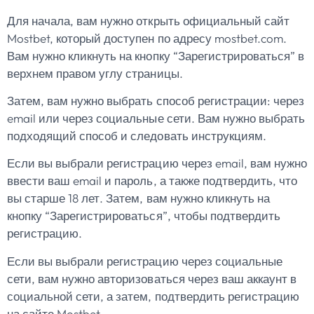
Для начала, вам нужно открыть официальный сайт
Mostbet, который доступен по адресу mostbet.com.
Вам нужно кликнуть на кнопку “Зарегистрироваться” в
верхнем правом углу страницы.
Затем, вам нужно выбрать способ регистрации: через
email или через социальные сети. Вам нужно выбрать
подходящий способ и следовать инструкциям.
Если вы выбрали регистрацию через email, вам нужно
ввести ваш email и пароль, а также подтвердить, что
вы старше 18 лет. Затем, вам нужно кликнуть на
кнопку “Зарегистрироваться”, чтобы подтвердить
регистрацию.
Если вы выбрали регистрацию через социальные
сети, вам нужно авторизоваться через ваш аккаунт в
социальной сети, а затем, подтвердить регистрацию
на сайте Mostbet.