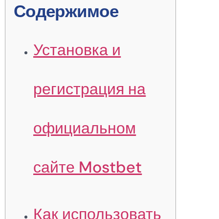
Содержимое
Установка и
регистрация на
официальном
сайте Mostbet
Как использовать