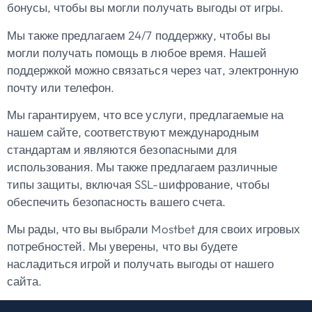
бонусы, чтобы вы могли получать выгоды от игры.
Мы также предлагаем 24/7 поддержку, чтобы вы
могли получать помощь в любое время. Нашей
поддержкой можно связаться через чат, электронную
почту или телефон.
Мы гарантируем, что все услуги, предлагаемые на
нашем сайте, соответствуют международным
стандартам и являются безопасными для
использования. Мы также предлагаем различные
типы защиты, включая SSL-шифрование, чтобы
обеспечить безопасность вашего счета.
Мы рады, что вы выбрали Mostbet для своих игровых
потребностей. Мы уверены, что вы будете
насладиться игрой и получать выгоды от нашего
сайта.