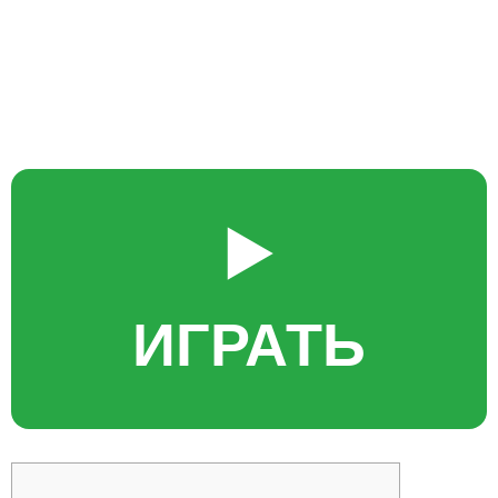
Рабочее – Вход В
БК Mostbet
▶️
ИГРАТЬ