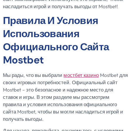
насладиться игрой и получать выгоды от Mostbet!
Правила И Условия
Использования
Официального Сайта
Mostbet
Мы рады, что вы выбрали
мостбет казино
Mostbet для
своих игровых потребностей. Официальный сайт
Mostbet – это безопасное и надежное место для
ставок и игры. В этом разделе мы рассмотрим
правила и условия использования официального
сайта Mostbet, чтобы вы могли насладиться игрой и
получать выгоды.
Для начала, пожалуйста, ознакомьтесь с условиями