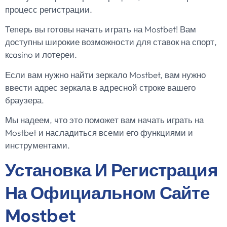
процесс регистрации.
Теперь вы готовы начать играть на Mostbet! Вам
доступны широкие возможности для ставок на спорт,
кcasino и лотереи.
Если вам нужно найти зеркало Mostbet, вам нужно
ввести адрес зеркала в адресной строке вашего
браузера.
Мы надеем, что это поможет вам начать играть на
Mostbet и насладиться всеми его функциями и
инструментами.
Установка И Регистрация
На Официальном Сайте
Mostbet