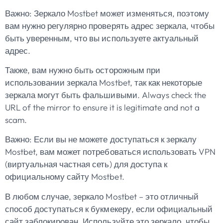
Важно: Зеркало Mostbet может изменяться, поэтому
вам нужно регулярно проверять адрес зеркала, чтобы
быть уверенным, что вы используете актуальный
адрес.
Также, вам нужно быть осторожным при
использовании зеркала Mostbet, так как некоторые
зеркала могут быть фальшивыми. Always check the
URL of the mirror to ensure it is legitimate and not a
scam.
Важно: Если вы не можете доступаться к зеркалу
Mostbet, вам может потребоваться использовать VPN
(виртуальная частная сеть) для доступа к
официальному сайту Mostbet.
В любом случае, зеркало Mostbet – это отличный
способ доступаться к букмекеру, если официальный
сайт заблокирован. Используйте это зеркало, чтобы