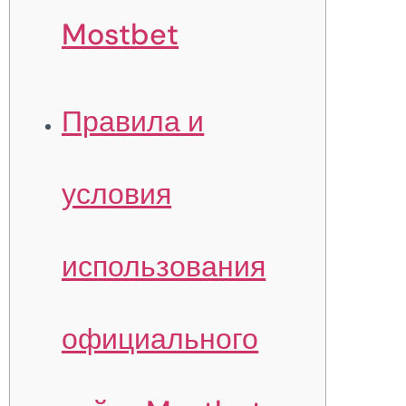
Mostbet
Правила и
условия
использования
официального