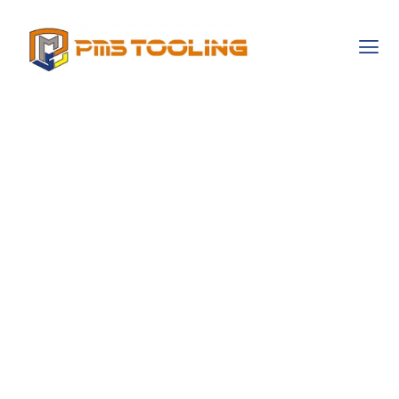
Сайт И Зеркало
Рабочее Вход В
БК Mostbet.2225
Мостбет
Официальный
Сайт И Зеркало