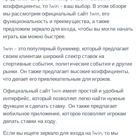
коэффициенты, то 1win – ваш выбор. В этом обзоре
мы рассмотрим официальный сайт 1win, его
функциональность и преимущества, а также
предложим зеркало для входа, чтобы вы могли начать
играть как можно быстрее.
1win – это популярный букмекер, который предлагает
своим клиентам широкий спектр ставок на
спортивные события, политические события и другие
рынки. Он также предлагает высокие коэффициенты,
что делает его привлекательным для игроков.
Официальный сайт 1win имеет простой и удобный
интерфейс, который позволяет легко найти нужные
функции и сделать ставку. Он также предлагает
мобильное приложение, которое позволяет игрокам
делать ставки на ходу.
Если вы ищете зеркало для входа на 1win, то мы