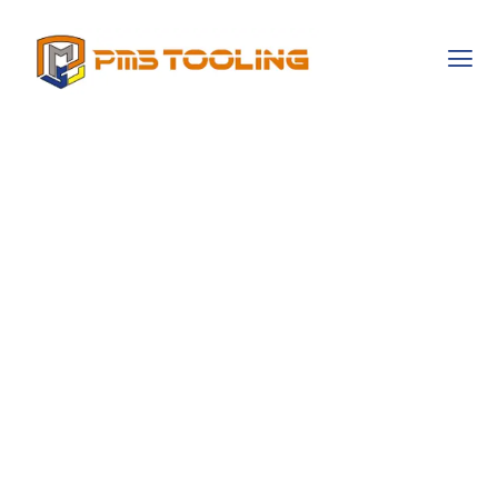
1win
Официальный
Сайт Букмекера
Обзор И Зеркало
Для Входа.2225
(2)