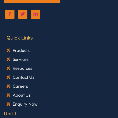
Quick Links
Products
Services
Resources
Contact Us
Careers
About Us
Enquiry Now
Unit I