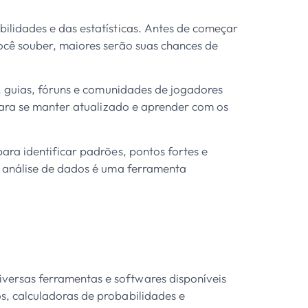
ilidades e das estatísticas. Antes de começar
ocê souber, maiores serão suas chances de
s, guias, fóruns e comunidades de jogadores
 para se manter atualizado e aprender com os
ara identificar padrões, pontos fortes e
A análise de dados é uma ferramenta
versas ferramentas e softwares disponíveis
s, calculadoras de probabilidades e