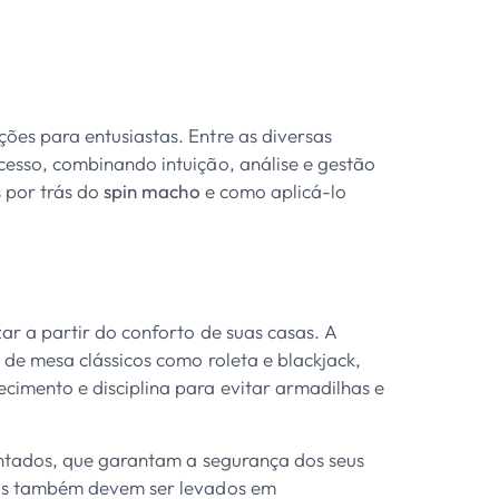
ho.
es para entusiastas. Entre as diversas
esso, combinando intuição, análise e gestão
s por trás do
spin macho
e como aplicá-lo
r a partir do conforto de suas casas. A
 de mesa clássicos como roleta e blackjack,
imento e disciplina para evitar armadilhas e
entados, que garantam a segurança dos seus
dos também devem ser levados em