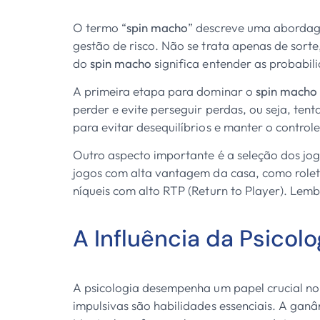
O termo “
spin macho
” descreve uma abordag
gestão de risco. Não se trata apenas de sort
do
spin macho
significa entender as probabil
A primeira etapa para dominar o
spin macho
perder e evite perseguir perdas, ou seja, ten
para evitar desequilíbrios e manter o controle
Outro aspecto importante é a seleção dos jo
jogos com alta vantagem da casa, como role
níqueis com alto RTP (Return to Player). Lem
A Influência da Psicolo
A psicologia desempenha um papel crucial no
impulsivas são habilidades essenciais. A gan