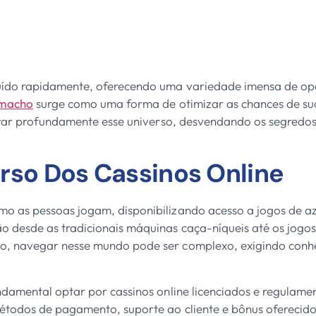
são Do Spin Mac
uído rapidamente, oferecendo uma variedade imensa de opçõ
 macho
surge como uma forma de otimizar as chances de suc
plorar profundamente esse universo, desvendando os segredo
rso Dos Cassinos Online
o as pessoas jogam, disponibilizando acesso a jogos de aza
o desde as tradicionais máquinas caça-níqueis até os jogos
o, navegar nesse mundo pode ser complexo, exigindo conhec
undamental optar por cassinos online licenciados e regulam
métodos de pagamento, suporte ao cliente e bônus ofereci