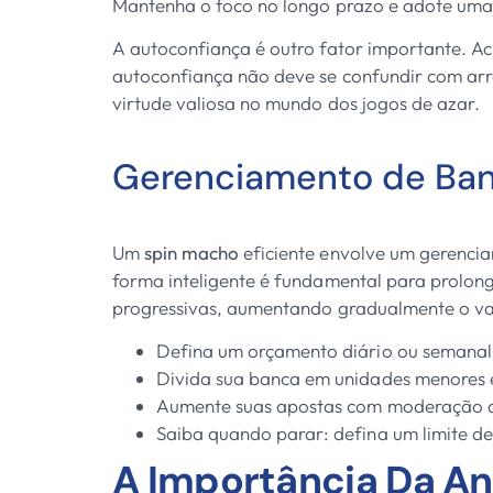
Mantenha o foco no longo prazo e adote uma
A autoconfiança é outro fator importante. Ac
autoconfiança não deve se confundir com arr
virtude valiosa no mundo dos jogos de azar.
Gerenciamento de Ban
Um
spin macho
eficiente envolve um gerencia
forma inteligente é fundamental para prolong
progressivas, aumentando gradualmente o va
Defina um orçamento diário ou semanal 
Divida sua banca em unidades menores
Aumente suas apostas com moderação ap
Saiba quando parar: defina um limite de
A Importância Da An