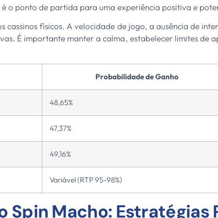
é o ponto de partida para uma experiência positiva e poten
 cassinos físicos. A velocidade de jogo, a ausência de inter
vas. É importante manter a calma, estabelecer limites de a
Probabilidade de Ganho
48,65%
47,37%
49,16%
Variável (RTP 95-98%)
 Spin Macho: Estratégias 