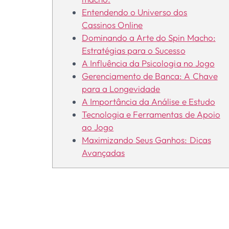
Entendendo o Universo dos
Cassinos Online
Dominando a Arte do Spin Macho:
Estratégias para o Sucesso
A Influência da Psicologia no Jogo
Gerenciamento de Banca: A Chave
para a Longevidade
A Importância da Análise e Estudo
Tecnologia e Ferramentas de Apoio
ao Jogo
Maximizando Seus Ganhos: Dicas
Avançadas
Aberrações 
Do Jogo Onl