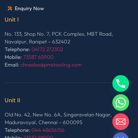
Enquiry Now
Unit I
No. 133, Shop No. 7, PCK Complex, MBT Road,
Navalpur, Ranipet – 632402
Telephone:
04172 272302
Mobile:
73587 65900
Email:
chnsales@pmstooling.com
Unit II
Old No. 42, New No. 6A, Singaravelan Nagar,
Maduravoyal, Chennai – 600095
Telephone:
044 48656156
HIDE CHATY
Mobile:
73587 88900