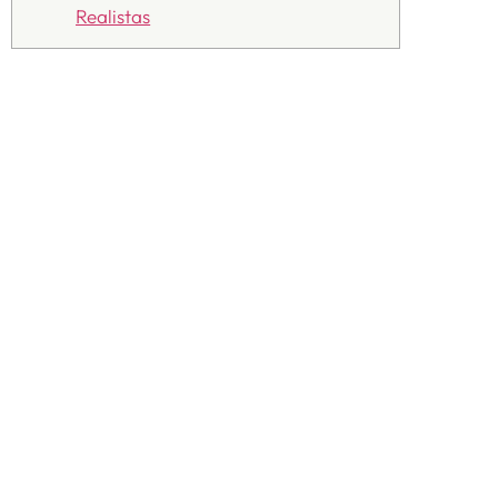
Realistas
Abrace A Sorte:
Desvende Os
Segredos Do
Spinmacho E
Maximize Seus
Ganhos A Cada
Giro.