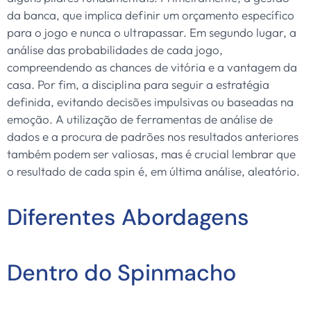
da banca, que implica definir um orçamento específico
para o jogo e nunca o ultrapassar. Em segundo lugar, a
análise das probabilidades de cada jogo,
compreendendo as chances de vitória e a vantagem da
casa. Por fim, a disciplina para seguir a estratégia
definida, evitando decisões impulsivas ou baseadas na
emoção. A utilização de ferramentas de análise de
dados e a procura de padrões nos resultados anteriores
também podem ser valiosas, mas é crucial lembrar que
o resultado de cada spin é, em última análise, aleatório.
Diferentes Abordagens
Dentro do Spinmacho