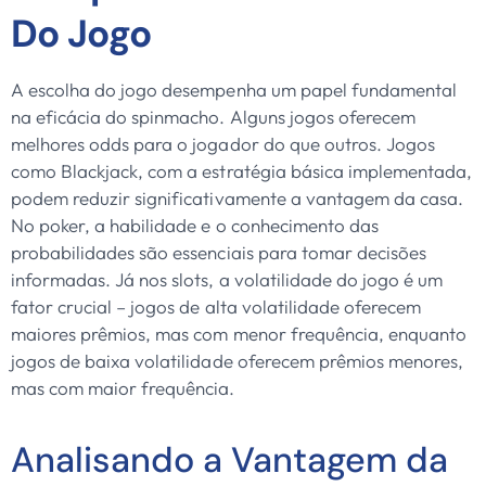
Do Jogo
A escolha do jogo desempenha um papel fundamental
na eficácia do spinmacho. Alguns jogos oferecem
melhores odds para o jogador do que outros. Jogos
como Blackjack, com a estratégia básica implementada,
podem reduzir significativamente a vantagem da casa.
No poker, a habilidade e o conhecimento das
probabilidades são essenciais para tomar decisões
informadas. Já nos slots, a volatilidade do jogo é um
fator crucial – jogos de alta volatilidade oferecem
maiores prêmios, mas com menor frequência, enquanto
jogos de baixa volatilidade oferecem prêmios menores,
mas com maior frequência.
Analisando a Vantagem da