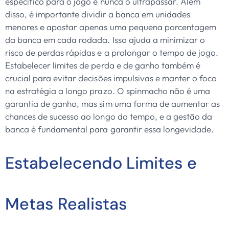
específico para o jogo e nunca o ultrapassar. Além
disso, é importante dividir a banca em unidades
menores e apostar apenas uma pequena porcentagem
da banca em cada rodada. Isso ajuda a minimizar o
risco de perdas rápidas e a prolongar o tempo de jogo.
Estabelecer limites de perda e de ganho também é
crucial para evitar decisões impulsivas e manter o foco
na estratégia a longo prazo. O spinmacho não é uma
garantia de ganho, mas sim uma forma de aumentar as
chances de sucesso ao longo do tempo, e a gestão da
banca é fundamental para garantir essa longevidade.
Estabelecendo Limites e
Metas Realistas