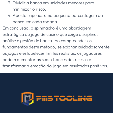
Dividir a banca em unidades menores para
minimizar o risco.
Apostar apenas uma pequena porcentagem da
banca em cada rodada.
Em conclusão, o spinmacho é uma abordagem
estratégica ao jogo de casino que exige disciplina,
análise e gestão de banca. Ao compreender os
fundamentos deste método, selecionar cuidadosamente
os jogos e estabelecer limites realistas, os jogadores
podem aumentar as suas chances de sucesso e
transformar a emoção do jogo em resultados positivos.