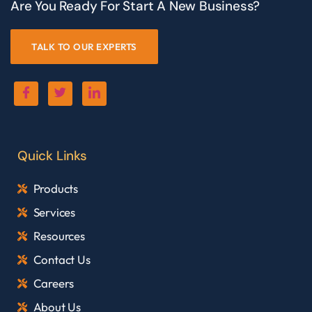
Are You Ready For Start A New Business?
TALK TO OUR EXPERTS
Quick Links
Products
Services
Resources
Contact Us
Careers
About Us