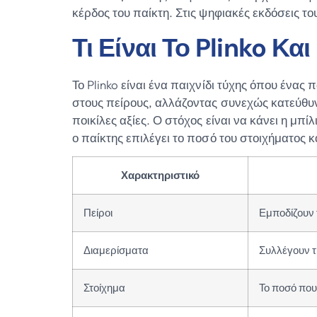
κέρδος του παίκτη. Στις ψηφιακές εκδόσεις τ
Τι Είναι Το Plinko Κα
Το Plinko είναι ένα παιχνίδι τύχης όπου ένας
στους πείρους, αλλάζοντας συνεχώς κατεύθυ
ποικίλες αξίες. Ο στόχος είναι να κάνει η μπ
ο παίκτης επιλέγει το ποσό του στοιχήματος
Χαρακτηριστικό
Πείροι
Εμποδίζουν 
Διαμερίσματα
Συλλέγουν τ
Στοίχημα
Το ποσό που