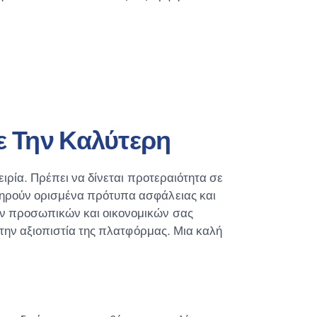
ε Την Καλύτερη
ειρία. Πρέπει να δίνεται προτεραιότητα σε
τηρούν ορισμένα πρότυπα ασφάλειας και
ων προσωπικών και οικονομικών σας
 την αξιοπιστία της πλατφόρμας. Μια καλή