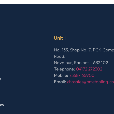
Unit I
No. 133, Shop No. 7, PCK Com
Road,
Navalpur, Ranipet – 632402
Telephone:
04172 272302
Mobile:
73587 65900
s
Email:
chnsales@pmstooling.c
ow