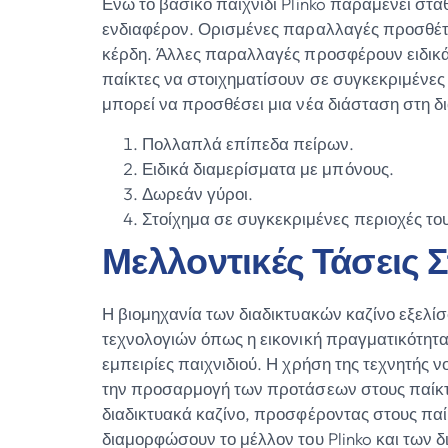
Ενώ το βασικό παιχνίδι Plinko παραμένει στ
ενδιαφέρον. Ορισμένες παραλλαγές προσθέτο
κέρδη. Άλλες παραλλαγές προσφέρουν ειδικ
παίκτες να στοιχηματίσουν σε συγκεκριμένε
μπορεί να προσθέσει μια νέα διάσταση στη δι
Πολλαπλά επίπεδα πείρων.
Ειδικά διαμερίσματα με μπόνους.
Δωρεάν γύροι.
Στοίχημα σε συγκεκριμένες περιοχές το
Μελλοντικές Τάσεις Σ
Η βιομηχανία των διαδικτυακών καζίνο εξελίσ
τεχνολογιών όπως η εικονική πραγματικότητα 
εμπειρίες παιχνιδιού. Η χρήση της τεχνητής νο
την προσαρμογή των προτάσεων στους παίκτ
διαδικτυακά καζίνο, προσφέροντας στους παί
διαμορφώσουν το μέλλον του Plinko και των δ