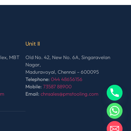
Unit II
plex, MBT
Old No. 42, New No. 6A, Singaravelan
Nagar,
Maduravoyal, Chennai – 600095
Telephone:
044 48656156
Mobile:
73587 88900
om
Email:
chnsales@pmstooling.com