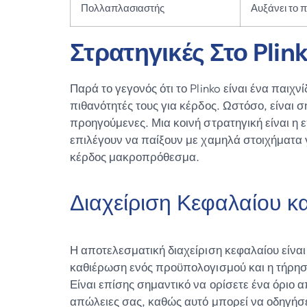
Πολλαπλασιαστής
Αυξάνει το 
Στρατηγικές Στο Plin
Παρά το γεγονός ότι το Plinko είναι ένα παι
πιθανότητές τους για κέρδος. Ωστόσο, είναι σ
προηγούμενες. Μια κοινή στρατηγική είναι η 
επιλέγουν να παίξουν με χαμηλά στοιχήματα γ
κέρδος μακροπρόθεσμα.
Διαχείριση Κεφαλαίου κ
Η αποτελεσματική διαχείριση κεφαλαίου είναι 
καθιέρωση ενός προϋπολογισμού και η τήρησή
Είναι επίσης σημαντικό να ορίσετε ένα όριο 
απώλειες σας, καθώς αυτό μπορεί να οδηγήσει 