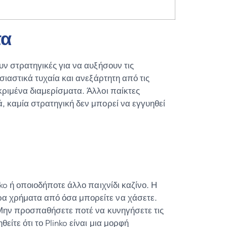
τα
υν στρατηγικές για να αυξήσουν τις
σιαστικά τυχαία και ανεξάρτητη από τις
κριμένα διαμερίσματα. Άλλοι παίκτες
, καμία στρατηγική δεν μπορεί να εγγυηθεί
ko ή οποιοδήποτε άλλο παιχνίδι καζίνο. Η
ρα χρήματα από όσα μπορείτε να χάσετε.
. Μην προσπαθήσετε ποτέ να κυνηγήσετε τις
ίτε ότι το Plinko είναι μια μορφή