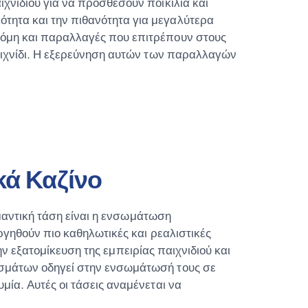
νιδιού για να προσθέσουν ποικιλία και
ητα και την πιθανότητα για μεγαλύτερα
όμη και παραλλαγές που επιτρέπουν στους
αιχνίδι. Η εξερεύνηση αυτών των παραλλαγών
κά Καζίνο
ημαντική τάση είναι η ενσωμάτωση
ργηθούν πιο καθηλωτικές και ρεαλιστικές
ην εξατομίκευση της εμπειρίας παιχνιδιού και
ισμάτων οδηγεί στην ενσωμάτωσή τους σε
ία. Αυτές οι τάσεις αναμένεται να