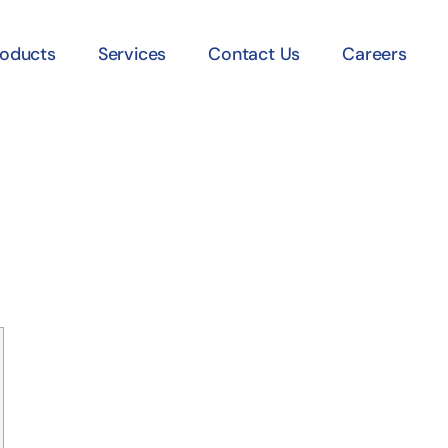
roducts
Services
Contact Us
Careers
ς Ρίψεις Μέχρι Τ
 Επιλογές Όλα Ό
α Το Συναρπαστι