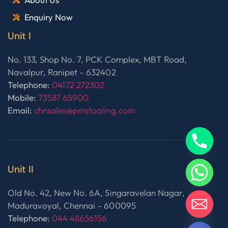
Enquiry Now
Unit I
No. 133, Shop No. 7, PCK Complex, MBT Road,
Navalpur, Ranipet – 632402
Telephone:
04172 272302
Mobile:
73587 65900
Email:
chnsales@pmstooling.com
Unit II
Old No. 42, New No. 6A, Singaravelan Nagar,
Maduravoyal, Chennai – 600095
Telephone:
044 48656156
HIDE CHATY