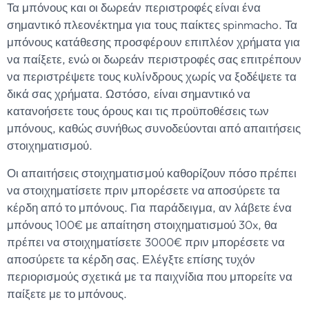
Τα μπόνους και οι δωρεάν περιστροφές είναι ένα
σημαντικό πλεονέκτημα για τους παίκτες spinmacho. Τα
μπόνους κατάθεσης προσφέρουν επιπλέον χρήματα για
να παίξετε, ενώ οι δωρεάν περιστροφές σας επιτρέπουν
να περιστρέψετε τους κυλίνδρους χωρίς να ξοδέψετε τα
δικά σας χρήματα. Ωστόσο, είναι σημαντικό να
κατανοήσετε τους όρους και τις προϋποθέσεις των
μπόνους, καθώς συνήθως συνοδεύονται από απαιτήσεις
στοιχηματισμού.
Οι απαιτήσεις στοιχηματισμού καθορίζουν πόσο πρέπει
να στοιχηματίσετε πριν μπορέσετε να αποσύρετε τα
κέρδη από το μπόνους. Για παράδειγμα, αν λάβετε ένα
μπόνους 100€ με απαίτηση στοιχηματισμού 30x, θα
πρέπει να στοιχηματίσετε 3000€ πριν μπορέσετε να
αποσύρετε τα κέρδη σας. Ελέγξτε επίσης τυχόν
περιορισμούς σχετικά με τα παιχνίδια που μπορείτε να
παίξετε με το μπόνους.