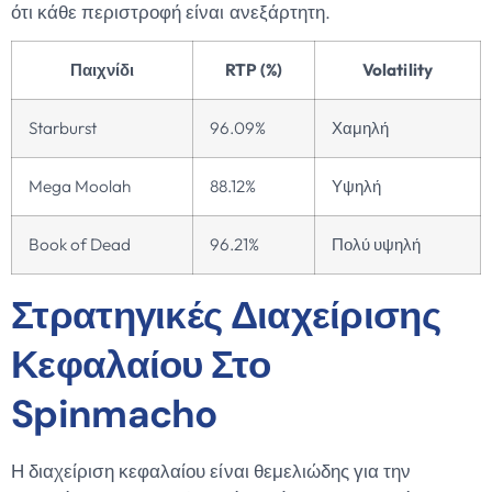
ότι κάθε περιστροφή είναι ανεξάρτητη.
Παιχνίδι
RTP (%)
Volatility
Starburst
96.09%
Χαμηλή
Mega Moolah
88.12%
Υψηλή
Book of Dead
96.21%
Πολύ υψηλή
Στρατηγικές Διαχείρισης
Κεφαλαίου Στο
Spinmacho
Η διαχείριση κεφαλαίου είναι θεμελιώδης για την