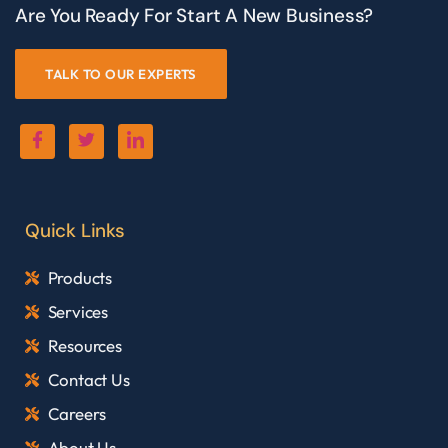
Are You Ready For Start A New Business?
TALK TO OUR EXPERTS
Quick Links
Products
Services
Resources
Contact Us
Careers
About Us