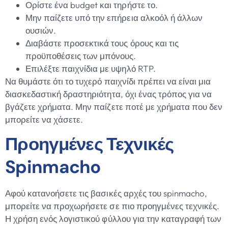
Ορίστε ένα budget και τηρήστε το.
Μην παίζετε υπό την επήρεια αλκοόλ ή άλλων
ουσιών.
Διαβάστε προσεκτικά τους όρους και τις
προϋποθέσεις των μπόνους.
Επιλέξτε παιχνίδια με υψηλό RTP.
Να θυμάστε ότι το τυχερό παιχνίδι πρέπει να είναι μια
διασκεδαστική δραστηριότητα, όχι ένας τρόπος για να
βγάζετε χρήματα. Μην παίζετε ποτέ με χρήματα που δεν
μπορείτε να χάσετε.
Προηγμένες Τεχνικές
Spinmacho
Αφού κατανοήσετε τις βασικές αρχές του spinmacho,
μπορείτε να προχωρήσετε σε πιο προηγμένες τεχνικές.
Η χρήση ενός λογιστικού φύλλου για την καταγραφή των