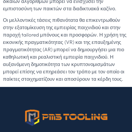
δίκαιων αλγορίθμων μπορεί να ενισχύσει την
εμπιστοσύνη των παικτών στα διαδικτυακά καζίνο.
Οι μελλοντικές τάσεις πιθανότατα θα επικεντρωθούν
στην εξατομίκευση της εμπειρίας παιχνιδιού και στην
παροχή tailored μπόνους και προσφορών. Η χρήση της
εικονικής πραγματικότητας (VR) και της επαυξημένης
πραγματικότητας (AR) μπορεί να δημιουργήσει μια πιο
καθηλωτική και ρεαλιστική εμπειρία παιχνιδιού. Η
αυξανόμενη δημοτικότητα των κρυπτονομισμάτων
μπορεί επίσης να επηρεάσει τον τρόπο με τον οποίο οι
παίκτες στοιχηματίζουν και αποσύρουν τα κέρδη τους.