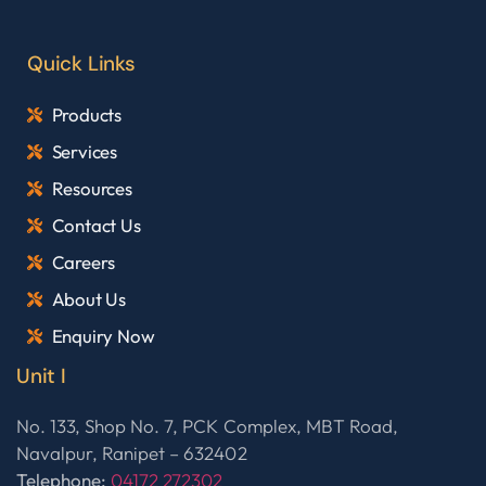
Quick Links
Products
Services
Resources
Contact Us
Careers
About Us
Enquiry Now
Unit I
No. 133, Shop No. 7, PCK Complex, MBT Road,
Navalpur, Ranipet – 632402
Telephone:
04172 272302