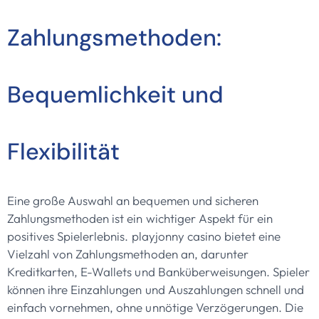
Zahlungsmethoden:
Bequemlichkeit und
Flexibilität
Eine große Auswahl an bequemen und sicheren
Zahlungsmethoden ist ein wichtiger Aspekt für ein
positives Spielerlebnis. playjonny casino bietet eine
Vielzahl von Zahlungsmethoden an, darunter
Kreditkarten, E-Wallets und Banküberweisungen. Spieler
können ihre Einzahlungen und Auszahlungen schnell und
einfach vornehmen, ohne unnötige Verzögerungen. Die