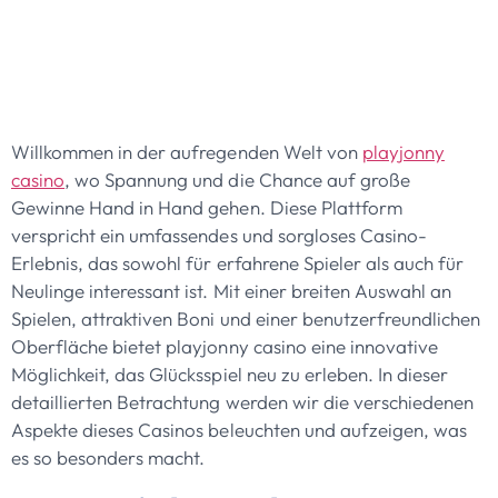
Weg Zum Nächsten
Großen Gewinn.
Willkommen in der aufregenden Welt von
playjonny
casino
, wo Spannung und die Chance auf große
Gewinne Hand in Hand gehen. Diese Plattform
verspricht ein umfassendes und sorgloses Casino-
Erlebnis, das sowohl für erfahrene Spieler als auch für
Neulinge interessant ist. Mit einer breiten Auswahl an
Spielen, attraktiven Boni und einer benutzerfreundlichen
Oberfläche bietet playjonny casino eine innovative
Möglichkeit, das Glücksspiel neu zu erleben. In dieser
detaillierten Betrachtung werden wir die verschiedenen
Aspekte dieses Casinos beleuchten und aufzeigen, was
es so besonders macht.