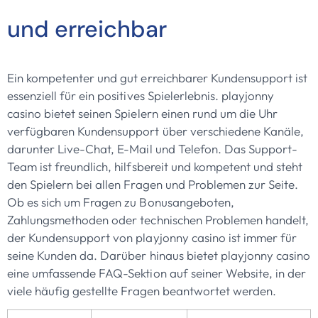
und erreichbar
Ein kompetenter und gut erreichbarer Kundensupport ist
essenziell für ein positives Spielerlebnis. playjonny
casino bietet seinen Spielern einen rund um die Uhr
verfügbaren Kundensupport über verschiedene Kanäle,
darunter Live-Chat, E-Mail und Telefon. Das Support-
Team ist freundlich, hilfsbereit und kompetent und steht
den Spielern bei allen Fragen und Problemen zur Seite.
Ob es sich um Fragen zu Bonusangeboten,
Zahlungsmethoden oder technischen Problemen handelt,
der Kundensupport von playjonny casino ist immer für
seine Kunden da. Darüber hinaus bietet playjonny casino
eine umfassende FAQ-Sektion auf seiner Website, in der
viele häufig gestellte Fragen beantwortet werden.