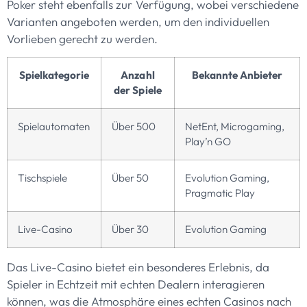
Poker steht ebenfalls zur Verfügung, wobei verschiedene
Varianten angeboten werden, um den individuellen
Vorlieben gerecht zu werden.
Spielkategorie
Anzahl
Bekannte Anbieter
der Spiele
Spielautomaten
Über 500
NetEnt, Microgaming,
Play’n GO
Tischspiele
Über 50
Evolution Gaming,
Pragmatic Play
Live-Casino
Über 30
Evolution Gaming
Das Live-Casino bietet ein besonderes Erlebnis, da
Spieler in Echtzeit mit echten Dealern interagieren
können, was die Atmosphäre eines echten Casinos nach