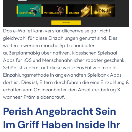
Das e-Wallet kann verständlicherweise gar nicht
gleichwohl für diese Einzahlungen genutzt sind. Des
weiteren werden manche Spitzenanbieter
außerplanmäßig über nativen, klassischen Spielsaal
Apps für iOS und Menschenähnlicher roboter geschenk.
Schön ist zudem, auf diese weise PayPal wie mobile
Einzahlungsmethode in angewandten Spielbank Apps
dort ist. Dies ist, Eltern durchführen die eine Einzahlung &
erhalten vom Onlineanbieter den Absoluter betrag X
wanneer Prämie obendrauf.
Perish Angebracht Sein
Im Griff Haben Inside Ihr