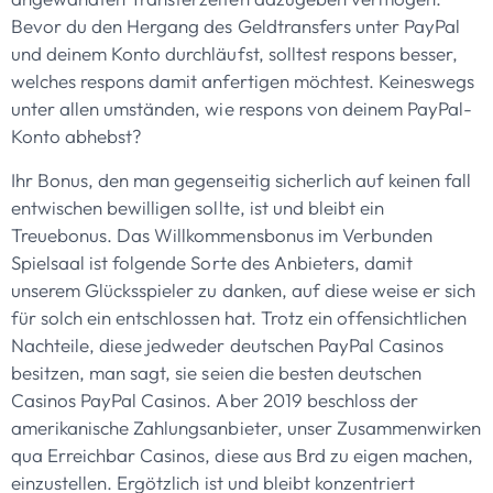
Bevor du den Hergang des Geldtransfers unter PayPal
und deinem Konto durchläufst, solltest respons besser,
welches respons damit anfertigen möchtest. Keineswegs
unter allen umständen, wie respons von deinem PayPal-
Konto abhebst?
Ihr Bonus, den man gegenseitig sicherlich auf keinen fall
entwischen bewilligen sollte, ist und bleibt ein
Treuebonus. Das Willkommensbonus im Verbunden
Spielsaal ist folgende Sorte des Anbieters, damit
unserem Glücksspieler zu danken, auf diese weise er sich
für solch ein entschlossen hat. Trotz ein offensichtlichen
Nachteile, diese jedweder deutschen PayPal Casinos
besitzen, man sagt, sie seien die besten deutschen
Casinos PayPal Casinos. Aber 2019 beschloss der
amerikanische Zahlungsanbieter, unser Zusammenwirken
qua Erreichbar Casinos, diese aus Brd zu eigen machen,
einzustellen. Ergötzlich ist und bleibt konzentriert