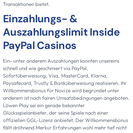
Transaktionen bietet.
Einzahlungs- &
Auszahlungslimit Inside
PayPal Casinos
Ein- unter anderem Auszahlungen konnten unsereins
schnell und wie geschmiert via PayPal,
Sofortüberweisung, Visa, MasterCard, Klarna,
Paysafecard, Trustly & Banküberweisung realisieren. Ihr
Willkommensbonus für Novize wird begründet unter
anderem ist nach fairen Umsatzbedingungen angeboten.
Löwen Play sei ein gerade bekannter
Glücksspielanbieter, der seine Spiele nach einer
offiziellen GGL-Lizenz anbietet. Der Willkommensbonus
fällt dröhnend Merkur Erfahrungen wohl mehr tief nicht