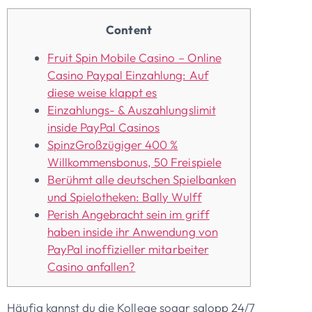
Content
Fruit Spin Mobile Casino – Online
Casino Paypal Einzahlung: Auf
diese weise klappt es
Einzahlungs- & Auszahlungslimit
inside PayPal Casinos
SpinzGroßzügiger 400 %
Willkommensbonus, 50 Freispiele
Berühmt alle deutschen Spielbanken
und Spielotheken: Bally Wulff
Perish Angebracht sein im griff
haben inside ihr Anwendung von
PayPal inoffizieller mitarbeiter
Casino anfallen?
Häufig kannst du die Kollege sogar salopp 24/7