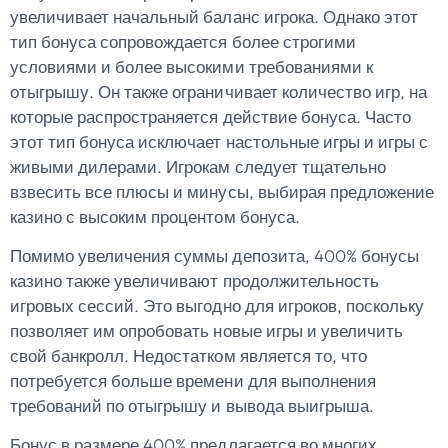
увеличивает начальный баланс игрока. Однако этот
тип бонуса сопровождается более строгими
условиями и более высокими требованиями к
отыгрышу. Он также ограничивает количество игр, на
которые распространяется действие бонуса. Часто
этот тип бонуса исключает настольные игры и игры с
живыми дилерами. Игрокам следует тщательно
взвесить все плюсы и минусы, выбирая предложение
казино с высоким процентом бонуса.
Помимо увеличения суммы депозита, 400% бонусы
казино также увеличивают продолжительность
игровых сессий. Это выгодно для игроков, поскольку
позволяет им опробовать новые игры и увеличить
свой банкролл. Недостатком является то, что
потребуется больше времени для выполнения
требований по отыгрышу и вывода выигрыша.
Бонус в размере 400% предлагается во многих