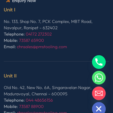
Enquiry Now
Unit I
No. 133, Shop No. 7, PCK Complex, MBT Road,
Navalpur, Ranipet – 632402
Telephone:
04172 272302
Mobile:
73587 65900
Email:
chnsales@pmstooling.com
Unit II
Old No. 42, New No. 6A, Singaravelan Nagar,
Maduravoyal, Chennai – 600095
Telephone:
044 48656156
HIDE CHATY
Mobile:
73587 88900
Email:
chnsales@pmstooling.com