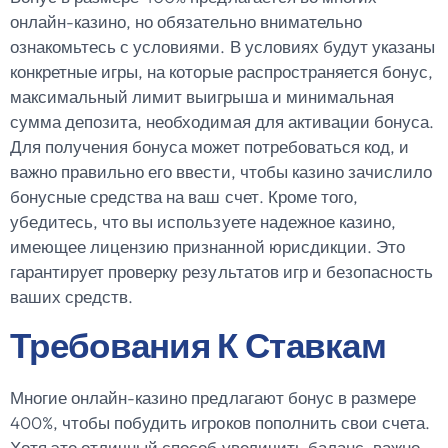
онлайн-казино, но обязательно внимательно
ознакомьтесь с условиями. В условиях будут указаны
конкретные игры, на которые распространяется бонус,
максимальный лимит выигрыша и минимальная
сумма депозита, необходимая для активации бонуса.
Для получения бонуса может потребоваться код, и
важно правильно его ввести, чтобы казино зачислило
бонусные средства на ваш счет. Кроме того,
убедитесь, что вы используете надежное казино,
имеющее лицензию признанной юрисдикции. Это
гарантирует проверку результатов игр и безопасность
ваших средств.
Требования К Ставкам
Многие онлайн-казино предлагают бонус в размере
400%, чтобы побудить игроков пополнить свои счета.
Хотя это отличный способ увеличить баланс, важно