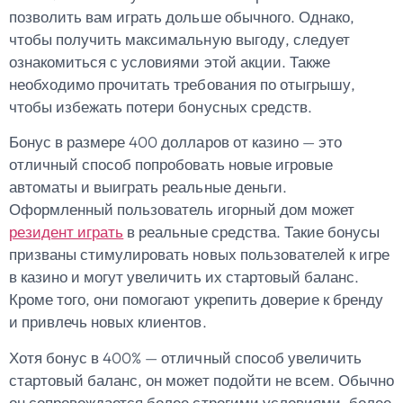
позволить вам играть дольше обычного. Однако,
чтобы получить максимальную выгоду, следует
ознакомиться с условиями этой акции. Также
необходимо прочитать требования по отыгрышу,
чтобы избежать потери бонусных средств.
Бонус в размере 400 долларов от казино — это
отличный способ попробовать новые игровые
автоматы и выиграть реальные деньги.
Оформленный пользователь игорный дом может
резидент играть
в реальные средства. Такие бонусы
призваны стимулировать новых пользователей к игре
в казино и могут увеличить их стартовый баланс.
Кроме того, они помогают укрепить доверие к бренду
и привлечь новых клиентов.
Хотя бонус в 400% — отличный способ увеличить
стартовый баланс, он может подойти не всем. Обычно
он сопровождается более строгими условиями, более