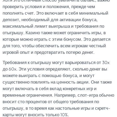
проверить условия и положения, прежде чем
пополнять счет. Это включает в себя минимальный
депозит, необходимый для активации бонуса,
максимальный лимит выигрыша и требования по
отыгрышу. Казино также может ограничить игры, в
которые можно играть с этим бонусом. Это делается
для того, чтобы обеспечить всем игрокам честный
игровой опыт и предотвратить потерю денег.
Требования к отыгрышу могут варьироваться от 30x
до 60x. Эти условия определяют, сколько денег вы
можете выиграть с помощью бонуса, и могут
существенно повлиять на ценность акции. Они также
могут включать в себя вклад конкретных игр и
временные ограничения. Например, слот-игра обычно
вносит сто процентов от общего требования по
отыгрышу, в то время как настольные игры и скретч-
карты могут вносить только 10%.