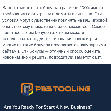
Важно отметить, что бонусы в размере 400% имеют
требования по отыгрышу и лимиты выигрыша. Эти
условия могут существенно повлиять на ваш игровой
опыт, поэтому внимательно их ознакомьтесь. Самое
приятное в этом бонусе то, что вы можете
использовать его для тестирования новых игр, и
многие из таких бонусов предлагаются популярными
сайтами. Эти бонусы — отличный способ оценить
новое казино и решить, подходит ли вам этот сайт.
Are You Ready For Start A New Business?