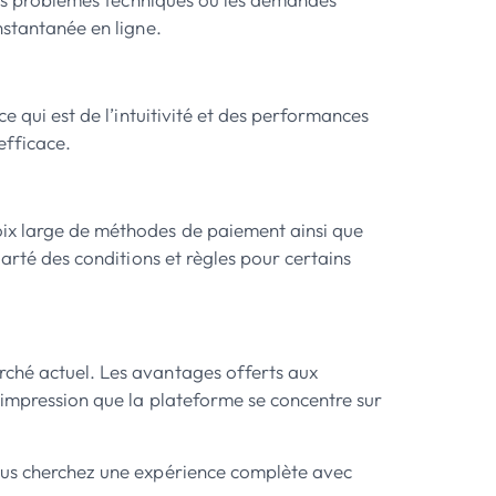
nstantanée en ligne.
e qui est de l’intuitivité et des performances
efficace.
oix large de méthodes de paiement ainsi que
larté des conditions et règles pour certains
rché actuel. Les avantages offerts aux
l’impression que la plateforme se concentre sur
vous cherchez une expérience complète avec