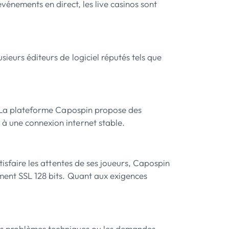
événements en direct, les live casinos sont
ieurs éditeurs de logiciel réputés tels que
s. La plateforme Capospin propose des
 à une connexion internet stable.
tisfaire les attentes de ses joueurs, Capospin
ement SSL 128 bits. Quant aux exigences
 Les problèmes techniques ou les demandes