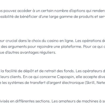
 pouvez accéder à un certain nombre d’options qui rendent l
sibilité de bénéficier d’une large gamme de produits et ser
eur crucial dans le choix du casino en ligne. Les opérations 
des arguments pour rejoindre une plateforme. Pour ce qui c
que d’autres avantages réguliers.
t la facilité de dépôt et de retrait des fonds. Les opérate
 leurs clients. En ce qui concerne Capospin, elle accepte d
les systèmes de transfert d’argent électronique (Skrill, Netel
isés en différentes sections. Les amateurs de machines à s