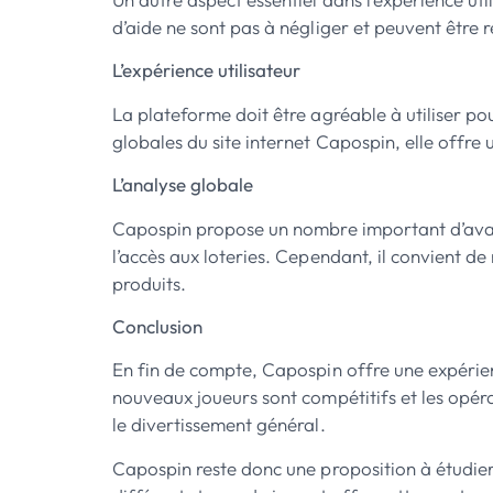
d’aide ne sont pas à négliger et peuvent être 
L’expérience utilisateur
La plateforme doit être agréable à utiliser pou
globales du site internet Capospin, elle offre
L’analyse globale
Capospin propose un nombre important d’avanta
l’accès aux loteries. Cependant, il convient de
produits.
Conclusion
En fin de compte, Capospin offre une expérien
nouveaux joueurs sont compétitifs et les opéra
le divertissement général.
Capospin reste donc une proposition à étudier