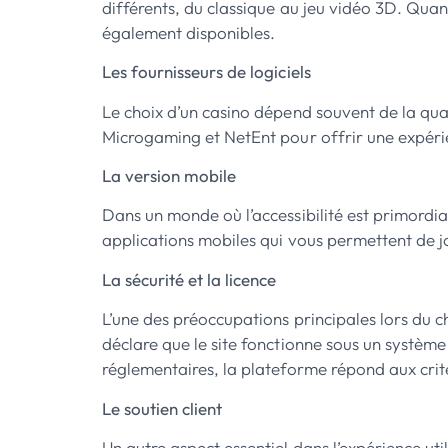
différents, du classique au jeu vidéo 3D. Quant
également disponibles.
Les fournisseurs de logiciels
Le choix d’un casino dépend souvent de la quali
Microgaming et NetEnt pour offrir une expérien
La version mobile
Dans un monde où l’accessibilité est primordia
applications mobiles qui vous permettent de j
La sécurité et la licence
L’une des préoccupations principales lors du ch
déclare que le site fonctionne sous un système
réglementaires, la plateforme répond aux crit
Le soutien client
Un autre aspect essentiel dans l’expérience ut