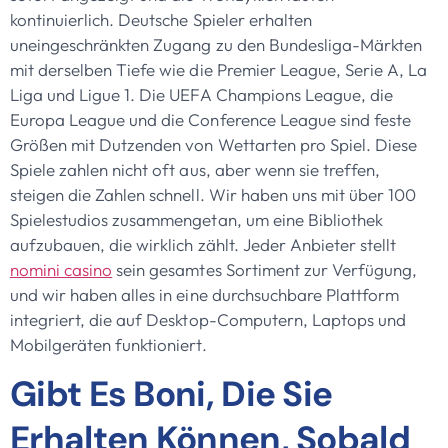
kontinuierlich. Deutsche Spieler erhalten
uneingeschränkten Zugang zu den Bundesliga-Märkten
mit derselben Tiefe wie die Premier League, Serie A, La
Liga und Ligue 1. Die UEFA Champions League, die
Europa League und die Conference League sind feste
Größen mit Dutzenden von Wettarten pro Spiel. Diese
Spiele zahlen nicht oft aus, aber wenn sie treffen,
steigen die Zahlen schnell. Wir haben uns mit über 100
Spielestudios zusammengetan, um eine Bibliothek
aufzubauen, die wirklich zählt. Jeder Anbieter stellt
nomini casino
sein gesamtes Sortiment zur Verfügung,
und wir haben alles in eine durchsuchbare Plattform
integriert, die auf Desktop-Computern, Laptops und
Mobilgeräten funktioniert.
Gibt Es Boni, Die Sie
Erhalten Können, Sobald