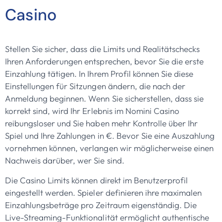
Casino
Stellen Sie sicher, dass die Limits und Realitätschecks
Ihren Anforderungen entsprechen, bevor Sie die erste
Einzahlung tätigen. In Ihrem Profil können Sie diese
Einstellungen für Sitzungen ändern, die nach der
Anmeldung beginnen. Wenn Sie sicherstellen, dass sie
korrekt sind, wird Ihr Erlebnis im Nomini Casino
reibungsloser und Sie haben mehr Kontrolle über Ihr
Spiel und Ihre Zahlungen in €. Bevor Sie eine Auszahlung
vornehmen können, verlangen wir möglicherweise einen
Nachweis darüber, wer Sie sind.
Die Casino Limits können direkt im Benutzerprofil
eingestellt werden. Spieler definieren ihre maximalen
Einzahlungsbeträge pro Zeitraum eigenständig. Die
Live-Streaming-Funktionalität ermöglicht authentische