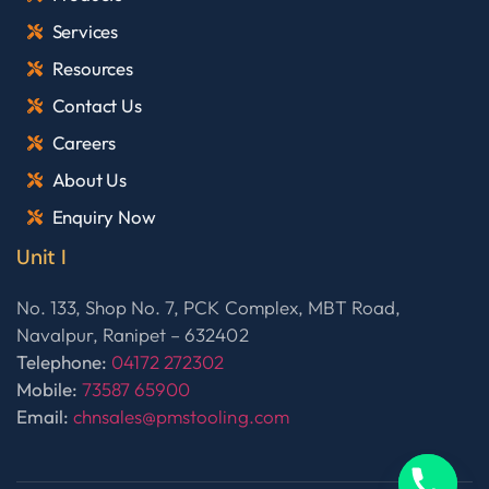
Services
Resources
Contact Us
Careers
About Us
Enquiry Now
Unit I
No. 133, Shop No. 7, PCK Complex, MBT Road,
Navalpur, Ranipet – 632402
Telephone:
04172 272302
Mobile:
73587 65900
Email:
chnsales@pmstooling.com