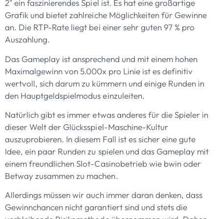
2" ein faszinierendes Spiel ist. Es hat eine großartige
Grafik und bietet zahlreiche Möglichkeiten für Gewinne
an. Die RTP-Rate liegt bei einer sehr guten 97 % pro
Auszahlung.
Das Gameplay ist ansprechend und mit einem hohen
Maximalgewinn von 5.000x pro Linie ist es definitiv
wertvoll, sich darum zu kümmern und einige Runden in
den Hauptgeldspielmodus einzuleiten.
Natürlich gibt es immer etwas anderes für die Spieler in
dieser Welt der Glücksspiel-Maschine-Kultur
auszuprobieren. In diesem Fall ist es sicher eine gute
Idee, ein paar Runden zu spielen und das Gameplay mit
einem freundlichen Slot-Casinobetrieb wie bwin oder
Betway zusammen zu machen.
Allerdings müssen wir auch immer daran denken, dass
Gewinnchancen nicht garantiert sind und stets die