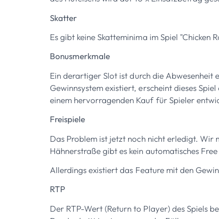
Skatter
Es gibt keine Skatteminima im Spiel "Chicken 
Bonusmerkmale
Ein derartiger Slot ist durch die Abwesenheit 
Gewinnsystem existiert, erscheint dieses Spiel
einem hervorragenden Kauf für Spieler entwic
Freispiele
Das Problem ist jetzt noch nicht erledigt. Wir 
Hähnerstraße gibt es kein automatisches Free
Allerdings existiert das Feature mit den Gewin
RTP
Der RTP-Wert (Return to Player) des Spiels be