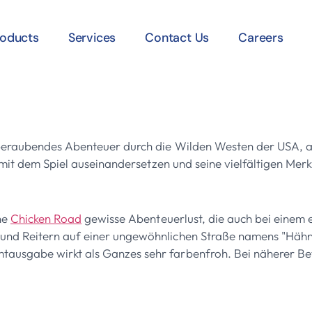
roducts
Services
Contact Us
Careers
d
beraubendes Abenteuer durch die Wilden Westen der USA, ab
fe mit dem Spiel auseinandersetzen und seine vielfältigen Me
ne
Chicken Road
gewisse Abenteuerlust, die auch bei einem er
nd Reitern auf einer ungewöhnlichen Straße namens "Hähner
usgabe wirkt als Ganzes sehr farbenfroh. Bei näherer Betr