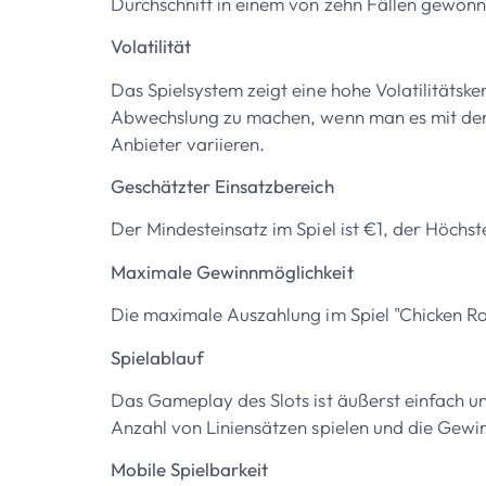
Durchschnitt in einem von zehn Fällen gewonne
Volatilität
Das Spielsystem zeigt eine hohe Volatilitätske
Abwechslung zu machen, wenn man es mit dem
Anbieter variieren.
Geschätzter Einsatzbereich
Der Mindesteinsatz im Spiel ist €1, der Höchs
Maximale Gewinnmöglichkeit
Die maximale Auszahlung im Spiel "Chicken Ro
Spielablauf
Das Gameplay des Slots ist äußerst einfach und
Anzahl von Liniensätzen spielen und die Gewi
Mobile Spielbarkeit