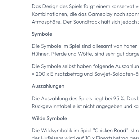
Das Design des Spiels folgt einem konservativ
Kombinationen, die das Gameplay noch spannen
Atmosphäre. Der Soundtrack hält sich jedoch z
Symbole
Die Symbole im Spiel sind allesamt von hoher
Hühner, Pferde und Wölfe, sind sehr gut darg
Die Symbole selbst haben folgende Auszahlung
= 200 x Einsatzbetrag und Sowjet-Soldaten-äh
Auszahlungen
Die Auszahlung des Spiels liegt bei 95 %. Das 
Rückgewinntabelle ist nicht angegeben und ka
Wilde Symbole
Die Wildsymbolik im Spiel "Chicken Road" ist r
des Hufeisens wird auf 10 x Einsatzbetrag gese