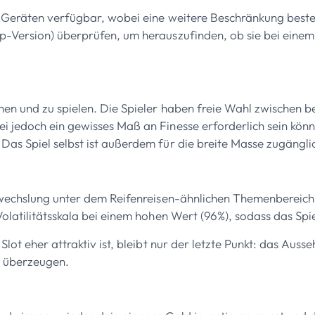
n Geräten verfügbar, wobei eine weitere Beschränkung beste
p-Version) überprüfen, um herauszufinden, ob sie bei eine
hen und zu spielen. Die Spieler haben freie Wahl zwischen b
i jedoch ein gewisses Maß an Finesse erforderlich sein kön
as Spiel selbst ist außerdem für die breite Masse zugängli
bwechslung unter dem Reifenreisen-ähnlichen Themenbereich, 
olatilitätsskala bei einem hohen Wert (96%), sodass das Spi
lot eher attraktiv ist, bleibt nur der letzte Punkt: das Auss
u überzeugen.