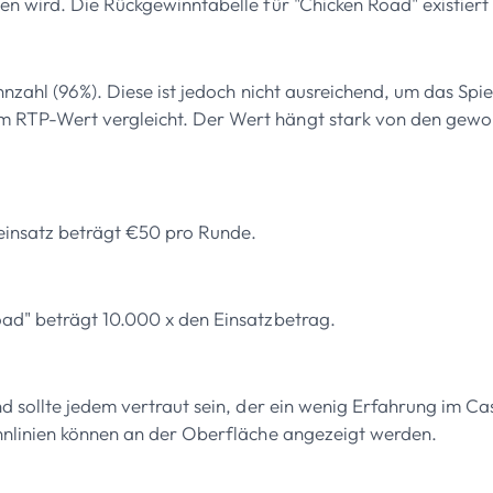
n wird. Die Rückgewinntabelle für "Chicken Road" existiert 
nnzahl (96%). Diese ist jedoch nicht ausreichend, um das Spi
 RTP-Wert vergleicht. Der Wert hängt stark von den gewo
teinsatz beträgt €50 pro Runde.
ad" beträgt 10.000 x den Einsatzbetrag.
 sollte jedem vertraut sein, der ein wenig Erfahrung im Cas
nnlinien können an der Oberfläche angezeigt werden.