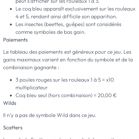
peut s'afficher sur les rouleaux 1 à 3.
Le coq bleu apparaît exclusivement sur les rouleaux
4 et 5, rendant ainsi difficile son apparition.
Les insectes (beettes, guêpes) sont considérés
comme symboles de bas gain.
Paiements
Le tableau des paiements est généreux pour ce jeu. Les
gains maximaux varient en fonction du symbole et de la
combinaison gagnante :
3 poules rouges sur les rouleaux 1 à 5 = x10
multiplicateur
Coq bleu seul (hors combinaison) = 20,00 €
Wilds
Il n’y a pas de symbole Wild dans ce jeu.
Scatters