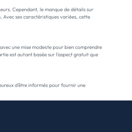
oueurs. Cependant, le manque de détails sur
s. Avec ses caractéristiques variées, cette
ez avec une mise modeste pour bien comprendre
artie est autant basée sur l’aspect gratuit que
ureux d’être informés pour fournir une