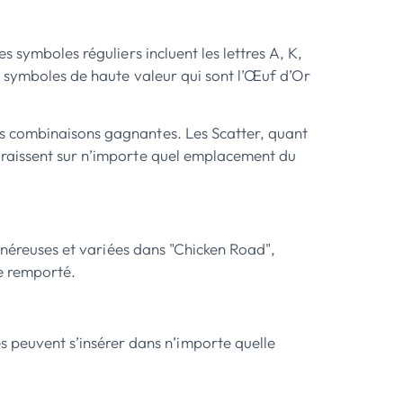
 symboles réguliers incluent les lettres A, K,
ux symboles de haute valeur qui sont l’Œuf d’Or
es combinaisons gagnantes. Les Scatter, quant
araissent sur n’importe quel emplacement du
généreuses et variées dans "Chicken Road",
le remporté.
peuvent s’insérer dans n’importe quelle