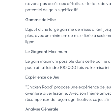
n’avons pas accès aux détails sur le taux de v
potentiel de gain significatif.
Gamme de Mise
L’ajout d’une large gamme de mises allant jusq
plus, avec un minimum de mise fixée à seuleme
ligne.
Le Gagnant Maximum
Le gain maximum possible dans cette partie du
pourrait atteindre 100 000 fois votre mise init
Expérience de Jeu
"Chicken Road" propose une expérience de jeu v
aventure divertissante. Avec son thème amusan
récompenser de façon significative, ce jeu s
Analyse Générale