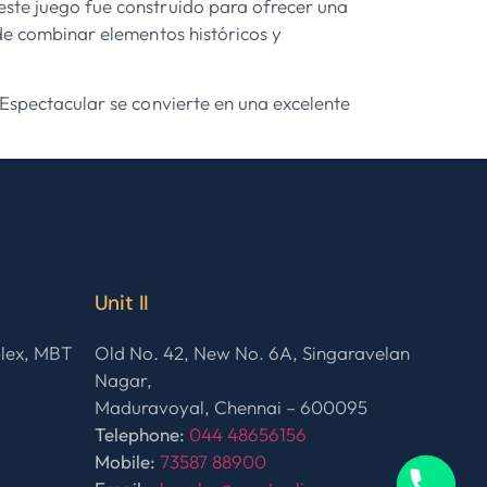
este juego fue construido para ofrecer una
 de combinar elementos históricos y
 Espectacular se convierte en una excelente
Unit II
plex, MBT
Old No. 42, New No. 6A, Singaravelan
Nagar,
Maduravoyal, Chennai – 600095
Telephone:
044 48656156
Mobile:
73587 88900