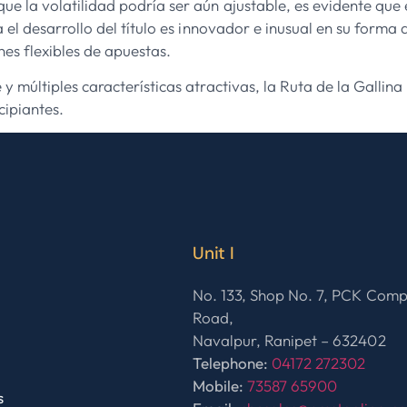
e la volatilidad podría ser aún ajustable, es evidente que 
 el desarrollo del título es innovador e inusual en su forma
nes flexibles de apuestas.
 múltiples características atractivas, la Ruta de la Gallina
ipiantes.
Unit I
No. 133, Shop No. 7, PCK Com
Road,
Navalpur, Ranipet – 632402
Telephone:
04172 272302
Mobile:
73587 65900
s