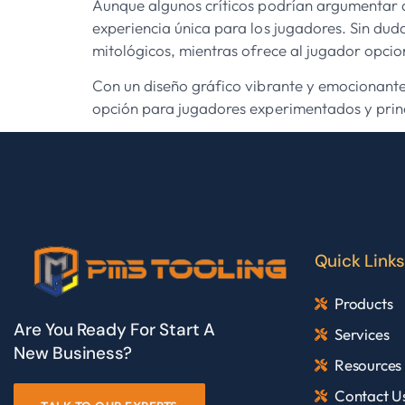
Aunque algunos críticos podrían argumentar qu
experiencia única para los jugadores. Sin duda
mitológicos, mientras ofrece al jugador opcio
Con un diseño gráfico vibrante y emocionante y
opción para jugadores experimentados y princ
Quick Links
Products
Are You Ready For Start A
Services
New Business?
Resources
Contact U