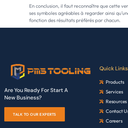
En conclusion, il faut reconnaître que cette v
ses symboles agréables à regarder ainsi qu’une 
fonction des résultats préférés par chacun.
Quick Links
Products
Are You Ready For Start A
Services
New Business?
Resources
Contact U
TALK TO OUR EXPERTS
Careers