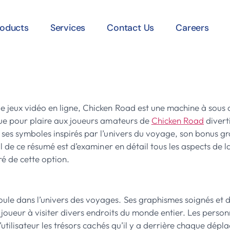
roducts
Services
Contact Us
Careers
d
 jeux vidéo en ligne, Chicken Road est une machine à sous qu
nçue pour plaire aux joueurs amateurs de
Chicken Road
divert
 ses symboles inspirés par l’univers du voyage, son bonus gr
pal de ce résumé est d’examiner en détail tous les aspects d
ré de cette option.
ule dans l’univers des voyages. Ses graphismes soignés et 
e joueur à visiter divers endroits du monde entier. Les per
l’utilisateur les trésors cachés qu’il y a derrière chaque dé