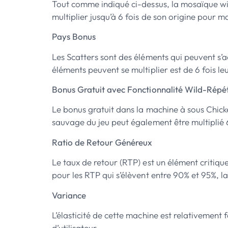
Tout comme indiqué ci-dessus, la mosaïque wild
multiplier jusqu’à 6 fois de son origine pour m
Pays Bonus
Les Scatters sont des éléments qui peuvent s
éléments peuvent se multiplier est de 6 fois leu
Bonus Gratuit avec Fonctionnalité Wild-Répét
Le bonus gratuit dans la machine à sous Chicke
sauvage du jeu peut également être multiplié 6
Ratio de Retour Généreux
Le taux de retour (RTP) est un élément critiq
pour les RTP qui s’élèvent entre 90% et 95%, l
Variance
L’élasticité de cette machine est relativement 
d’utilisateur.