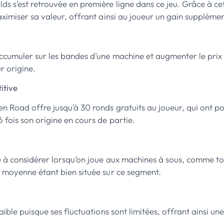
s s’est retrouvée en première ligne dans ce jeu. Grâce à cett
aximiser sa valeur, offrant ainsi au joueur un gain supplémen
’accumuler sur les bandes d’une machine et augmenter le p
r origine.
itive
n Road offre jusqu’à 30 ronds gratuits au joueur, qui ont p
 fois son origine en cours de partie.
ue à considérer lorsqu’on joue aux machines à sous, comme t
a moyenne étant bien située sur ce segment.
faible puisque ses fluctuations sont limitées, offrant ainsi 