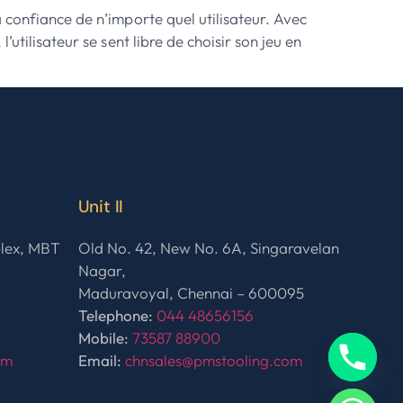
 confiance de n’importe quel utilisateur. Avec
utilisateur se sent libre de choisir son jeu en
Unit II
plex, MBT
Old No. 42, New No. 6A, Singaravelan
Nagar,
Maduravoyal, Chennai – 600095
Telephone:
044 48656156
Mobile:
73587 88900
om
Email:
chnsales@pmstooling.com