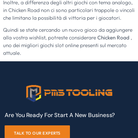
Inoltre, a differenza degli altri giochi con tema analogo,
in Chicken Road non ci sono particolari trappole o vincoli
che limitano la possibilità di vittoria per i giocatori.
Quindi se state cercando un nuovo gioco da aggiungere
alla vostra wishlist, potreste considerare
Chicken Road
,
uno dei migliori giochi slot online presenti sul mercato
attuale.
Are You Ready For Start A New Business?
TALK TO OUR EXPERTS