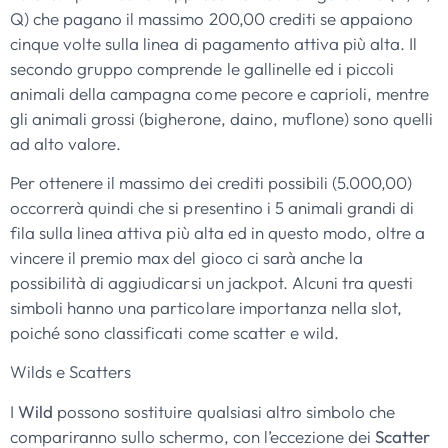
Q) che pagano il massimo 200,00 crediti se appaiono
cinque volte sulla linea di pagamento attiva più alta. Il
secondo gruppo comprende le gallinelle ed i piccoli
animali della campagna come pecore e caprioli, mentre
gli animali grossi (bigherone, daino, muflone) sono quelli
ad alto valore.
Per ottenere il massimo dei crediti possibili (5.000,00)
occorrerà quindi che si presentino i 5 animali grandi di
fila sulla linea attiva più alta ed in questo modo, oltre a
vincere il premio max del gioco ci sarà anche la
possibilità di aggiudicarsi un jackpot. Alcuni tra questi
simboli hanno una particolare importanza nella slot,
poiché sono classificati come scatter e wild.
Wilds e Scatters
I
Wild
possono sostituire qualsiasi altro simbolo che
compariranno sullo schermo, con l’eccezione dei
Scatter