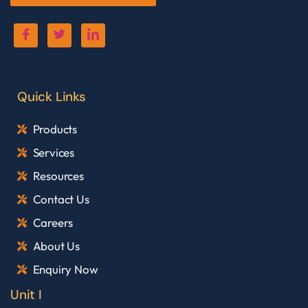
Quick Links
Products
Services
Resources
Contact Us
Careers
About Us
Enquiry Now
Unit I