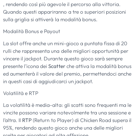
, rendendo così più agevole il percorso alla vittoria.
Quando questi appariranno a tre o superiori posizioni
sulla griglia si attiverà la modalità bonus.
Modalità Bonus e Payout
La slot offre anche un mini-gioco a puntata fissa di 20
rulli che rappresenta una delle migliori opportunità per
vincere il jackpot. Durante questo gioco sarà sempre
presente l’icona dei
Scatter
che attiva la modalità bonus
ed aumenterà il valore del premio, permettendoci anche
in questi casi di aggiudicarci un jackpot.
Volatilità e RTP
La volatilità è media-alta: gli scatti sono frequenti ma le
vincite possono variare notevolmente tra una sessione e
l’altra. Il
RTP
(Return to Player) di Chicken Road supera il
95%, rendendo questo gioco anche una delle migliori
scelte per giocatori ad alta affezione.