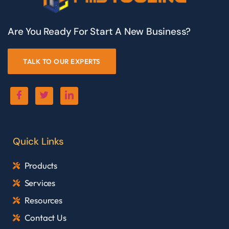
Are You Ready For Start A New Business?
TALK TO OUR EXPERTS
Quick Links
Products
Services
Resources
Contact Us