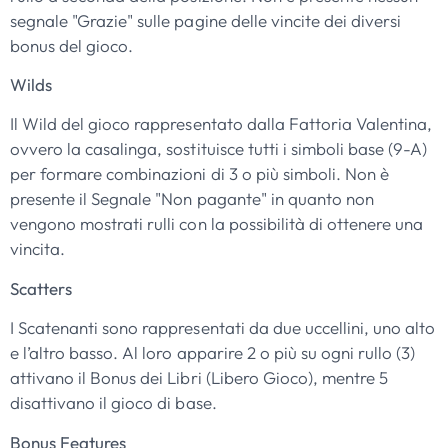
segnale "Grazie" sulle pagine delle vincite dei diversi
bonus del gioco.
Wilds
Il Wild del gioco rappresentato dalla Fattoria Valentina,
ovvero la casalinga, sostituisce tutti i simboli base (9-A)
per formare combinazioni di 3 o più simboli. Non è
presente il Segnale "Non pagante" in quanto non
vengono mostrati rulli con la possibilità di ottenere una
vincita.
Scatters
I Scatenanti sono rappresentati da due uccellini, uno alto
e l’altro basso. Al loro apparire 2 o più su ogni rullo (3)
attivano il Bonus dei Libri (Libero Gioco), mentre 5
disattivano il gioco di base.
Bonus Features