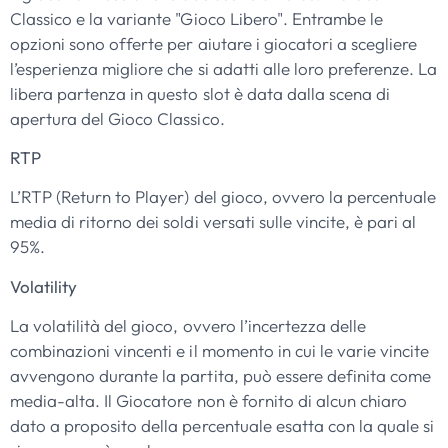
Classico e la variante "Gioco Libero". Entrambe le
opzioni sono offerte per aiutare i giocatori a scegliere
l’esperienza migliore che si adatti alle loro preferenze. La
libera partenza in questo slot è data dalla scena di
apertura del Gioco Classico.
RTP
L’RTP (Return to Player) del gioco, ovvero la percentuale
media di ritorno dei soldi versati sulle vincite, è pari al
95%.
Volatility
La volatilità del gioco, ovvero l’incertezza delle
combinazioni vincenti e il momento in cui le varie vincite
avvengono durante la partita, può essere definita come
media-alta. Il Giocatore non è fornito di alcun chiaro
dato a proposito della percentuale esatta con la quale si