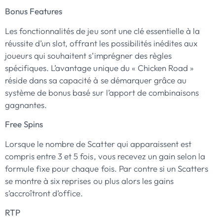
Bonus Features
Les fonctionnalités de jeu sont une clé essentielle à la
réussite d’un slot, offrant les possibilités inédites aux
joueurs qui souhaitent s’imprégner des règles
spécifiques. L’avantage unique du « Chicken Road »
réside dans sa capacité à se démarquer grâce au
système de bonus basé sur l’apport de combinaisons
gagnantes.
Free Spins
Lorsque le nombre de Scatter qui apparaissent est
compris entre 3 et 5 fois, vous recevez un gain selon la
formule fixe pour chaque fois. Par contre si un Scatters
se montre à six reprises ou plus alors les gains
s’accroîtront d’office.
RTP