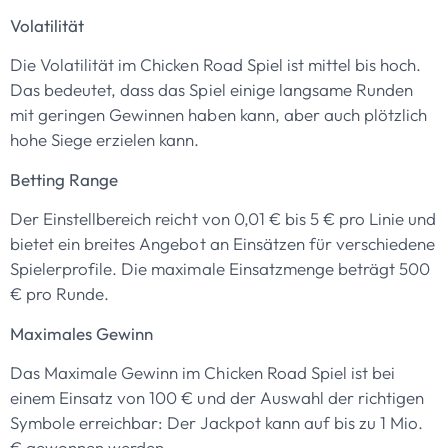
Volatilität
Die Volatilität im Chicken Road Spiel ist mittel bis hoch.
Das bedeutet, dass das Spiel einige langsame Runden
mit geringen Gewinnen haben kann, aber auch plötzlich
hohe Siege erzielen kann.
Betting Range
Der Einstellbereich reicht von 0,01 € bis 5 € pro Linie und
bietet ein breites Angebot an Einsätzen für verschiedene
Spielerprofile. Die maximale Einsatzmenge beträgt 500
€ pro Runde.
Maximales Gewinn
Das Maximale Gewinn im Chicken Road Spiel ist bei
einem Einsatz von 100 € und der Auswahl der richtigen
Symbole erreichbar: Der Jackpot kann auf bis zu 1 Mio.
€ gewonnen werden.