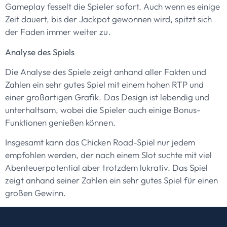
Gameplay fesselt die Spieler sofort. Auch wenn es einige
Zeit dauert, bis der Jackpot gewonnen wird, spitzt sich
der Faden immer weiter zu.
Analyse des Spiels
Die Analyse des Spiele zeigt anhand aller Fakten und
Zahlen ein sehr gutes Spiel mit einem hohen RTP und
einer großartigen Grafik. Das Design ist lebendig und
unterhaltsam, wobei die Spieler auch einige Bonus-
Funktionen genießen können.
Insgesamt kann das Chicken Road-Spiel nur jedem
empfohlen werden, der nach einem Slot suchte mit viel
Abenteuerpotential aber trotzdem lukrativ. Das Spiel
zeigt anhand seiner Zahlen ein sehr gutes Spiel für einen
großen Gewinn.