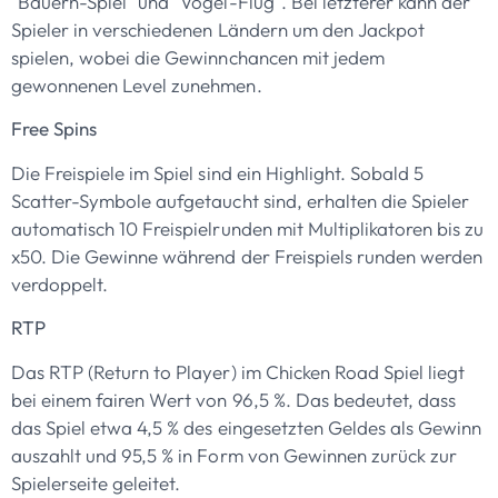
"Bauern-Spiel" und "Vogel-Flug". Bei letzterer kann der
Spieler in verschiedenen Ländern um den Jackpot
spielen, wobei die Gewinnchancen mit jedem
gewonnenen Level zunehmen.
Free Spins
Die Freispiele im Spiel sind ein Highlight. Sobald 5
Scatter-Symbole aufgetaucht sind, erhalten die Spieler
automatisch 10 Freispielrunden mit Multiplikatoren bis zu
x50. Die Gewinne während der Freispiels runden werden
verdoppelt.
RTP
Das RTP (Return to Player) im Chicken Road Spiel liegt
bei einem fairen Wert von 96,5 %. Das bedeutet, dass
das Spiel etwa 4,5 % des eingesetzten Geldes als Gewinn
auszahlt und 95,5 % in Form von Gewinnen zurück zur
Spielerseite geleitet.