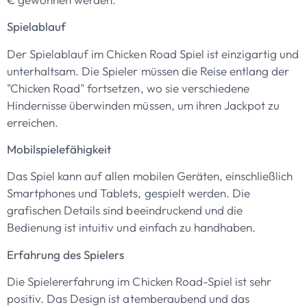
Spielablauf
Der Spielablauf im Chicken Road Spiel ist einzigartig und
unterhaltsam. Die Spieler müssen die Reise entlang der
"Chicken Road" fortsetzen, wo sie verschiedene
Hindernisse überwinden müssen, um ihren Jackpot zu
erreichen.
Mobilspielefähigkeit
Das Spiel kann auf allen mobilen Geräten, einschließlich
Smartphones und Tablets, gespielt werden. Die
grafischen Details sind beeindruckend und die
Bedienung ist intuitiv und einfach zu handhaben.
Erfahrung des Spielers
Die Spielererfahrung im Chicken Road-Spiel ist sehr
positiv. Das Design ist atemberaubend und das