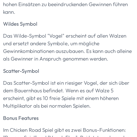
hohen Einsätzen zu beeindruckenden Gewinnen führen
kann.
Wildes Symbol
Das Wilde-Symbol "Vogel" erscheint auf allen Walzen
und ersetzt andere Symbole, um mögliche
Gewinnkombinationen auszubauen. Es kann auch alleine
als Gewinner in Anspruch genommen werden.
Scatter-Symbol
Das Scatter-Symbol ist ein riesiger Vogel, der sich über
dem Bauernhaus befindet. Wenn es auf Walze 5
erscheint, gibt es 10 freie Spiele mit einem höheren
Multiplikator als bei normalen Spielen.
Bonus Features
Im Chicken Road Spiel gibt es zwei Bonus-Funktionen: