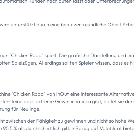
ie automatisch Runden nachlaufen lässt oder Unterbrechunge
 wird unterstützt durch eine benutzerfreundliche Oberfläch
an "Chicken Road" spielt. Die grafische Darstellung und ein
en Spielzügen. Allerdings sollten Spieler wissen, dass es 
chine "Chicken Road" von InOut eine interessante Alternative
lensteine oder extreme Gewinnchancen gibt, bietet sie durc
rung für Neulinge.
t zwischen der Fähigkeit zu gewinnen und nicht so hohe Wert
95,5 % als durchschnittlich gilt. InBezug auf Volatilität bietet