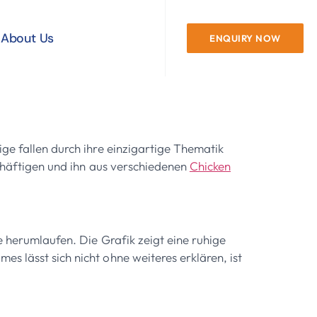
About Us
ENQUIRY NOW
ige fallen durch ihre einzigartige Thematik
schäftigen und ihn aus verschiedenen
Chicken
e herumlaufen. Die Grafik zeigt eine ruhige
s lässt sich nicht ohne weiteres erklären, ist