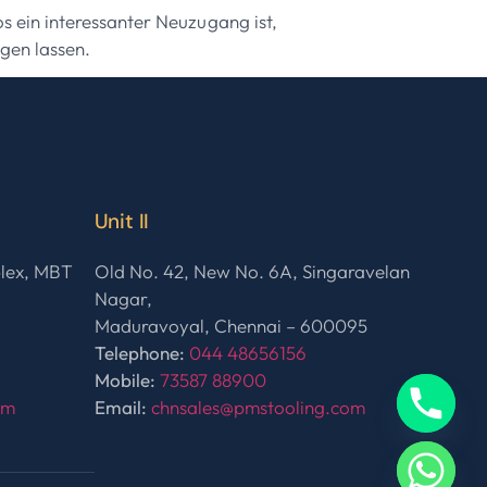
 ein interessanter Neuzugang ist,
gen lassen.
Unit II
plex, MBT
Old No. 42, New No. 6A, Singaravelan
Nagar,
Maduravoyal, Chennai – 600095
Telephone:
044 48656156
Mobile:
73587 88900
om
Email:
chnsales@pmstooling.com