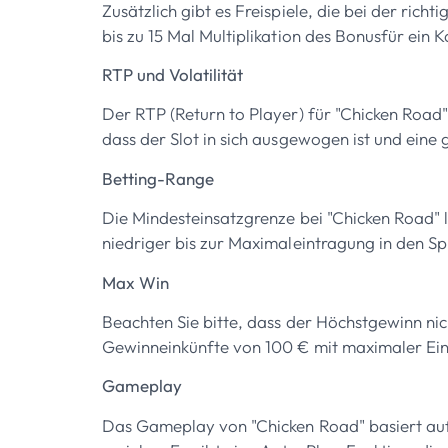
Zusätzlich gibt es Freispiele, die bei der ric
bis zu 15 Mal Multiplikation des Bonusfür ein K
RTP und Volatilität
Der RTP (Return to Player) für "Chicken Road" 
dass der Slot in sich ausgewogen ist und eine g
Betting-Range
Die Mindesteinsatzgrenze bei "Chicken Road" 
niedriger bis zur Maximaleintragung in den Sp
Max Win
Beachten Sie bitte, dass der Höchstgewinn nicht
Gewinneinkünfte von 100 € mit maximaler Ei
Gameplay
Das Gameplay von "Chicken Road" basiert auf 