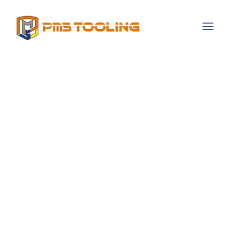
Что Вам
Необходимо Тип
Куш Казино
Играть Онлайн-
Казино Пай Гоу
Покер