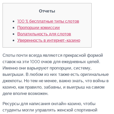
Отчеты
100 % бесплатные типы слотов
Пропорции комиссии
Волатильность для слотов
Уверенность в интернет-казино
Споты почти всегда являются прекрасной формой
ставок на эти 1000 очков для ежедневных целей.
Именно они варьируют пропорции, систему,
выигрыши. В любом из них также есть оригинальные
джекпоты. Но тем не менее, важно знать, что войны в
казино, как правило, забавны, и выигрыш на самом
деле вполне возможен.
Ресурсы для написания онлайн-казино, чтобы
студенты могли управлять женской спортивной