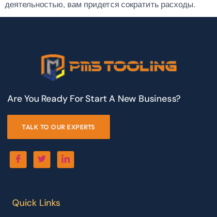
деятельностью, вам придется сократить расходы.
Are You Ready For Start A New Business?
TALK TO OUR EXPERTS
Quick Links