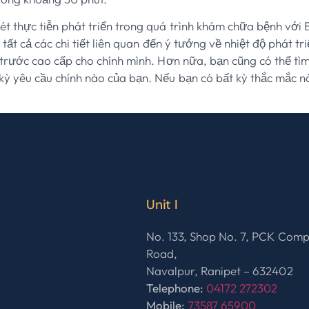
t thực tiễn phát triển trong quá trình khám chữa bệnh với
tất cả các chi tiết liên quan đến ý tưởng về nhiệt độ phát tri
trước cao cấp cho chính mình. Hơn nữa, bạn cũng có thể tìm h
ỳ yêu cầu chính nào của bạn. Nếu bạn có bất kỳ thắc mắc nà
Unit I
No. 133, Shop No. 7, PCK Com
Road,
Navalpur, Ranipet – 632402
Telephone:
04172 272302
Mobile:
73587 65900