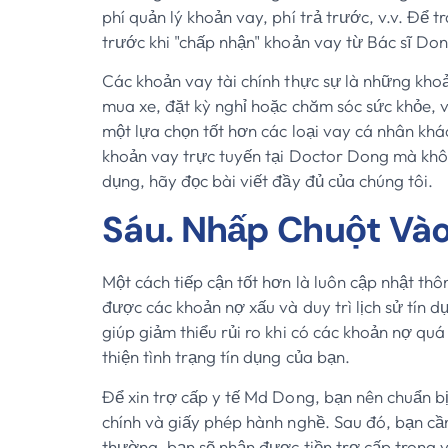
phí quản lý khoản vay, phí trả trước, v.v. Để 
trước khi "chấp nhận" khoản vay từ Bác sĩ Don
Các khoản vay tài chính thực sự là những kho
mua xe, đặt kỳ nghỉ hoặc chăm sóc sức khỏe, v
một lựa chọn tốt hơn các loại vay cá nhân khác
khoản vay trực tuyến tại Doctor Dong mà khôn
dụng, hãy đọc bài viết đầy đủ của chúng tôi.
Sáu. Nhấp Chuột Và
Một cách tiếp cận tốt hơn là luôn cập nhật thô
được các khoản nợ xấu và duy trì lịch sử tín 
giúp giảm thiểu rủi ro khi có các khoản nợ quá
thiện tình trạng tín dụng của bạn.
Để xin trợ cấp y tế Md Dong, bạn nên chuẩn bị
chính và giấy phép hành nghề. Sau đó, bạn cầ
thường, bạn sẽ nhận được tiền trợ cấp trong 