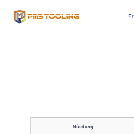
P
Chứng Minh 
Https://vay
Tien/atm-On
Dong
Nội dung