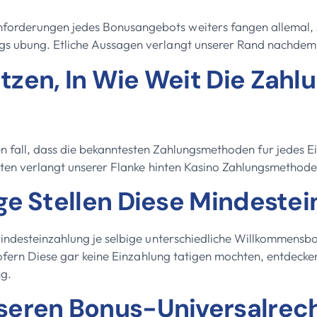
orderungen jedes Bonusangebots weiters fangen allemal, so
ags ubung. Etliche Aussagen verlangt unserer Rand nachd
atzen, In Wie Weit Die Za
en fall, dass die bekanntesten Zahlungsmethoden fur jedes 
heiten verlangt unserer Flanke hinten Kasino Zahlungsmethode
age Stellen Diese Mindeste
Mindesteinzahlung je selbige unterschiedliche Willkommensbo
 Sofern Diese gar keine Einzahlung tatigen mochten, entdecke
ng.
nseren Bonus-Universalrec