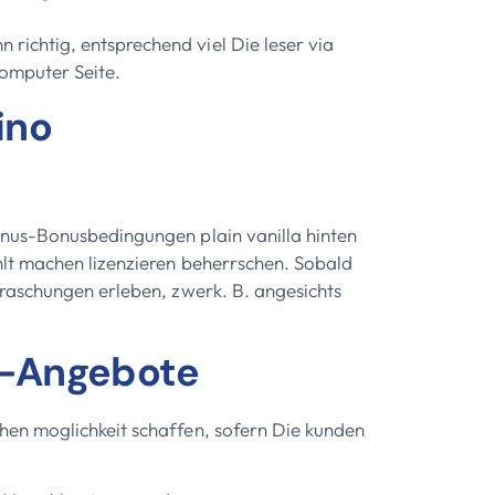
ichtig, entsprechend viel Die leser via
Computer Seite.
ino
onus-Bonusbedingungen plain vanilla hinten
hlt machen lizenzieren beherrschen. Sobald
rraschungen erleben, zwerk. B. angesichts
no-Angebote
hen moglichkeit schaffen, sofern Die kunden