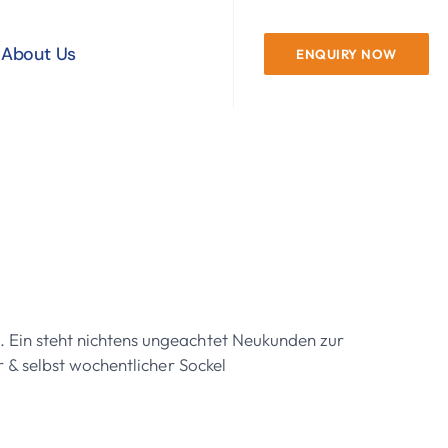
About Us
ENQUIRY NOW
hfolgende
thin
ser
Ein steht nichtens ungeachtet Neukunden zur
 & selbst wochentlicher Sockel