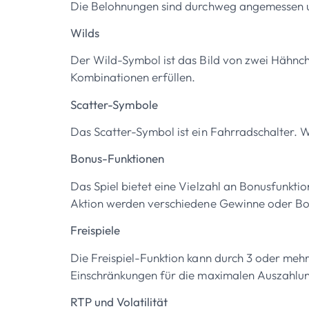
Die Belohnungen sind durchweg angemessen un
Wilds
Der Wild-Symbol ist das Bild von zwei Hähnche
Kombinationen erfüllen.
Scatter-Symbole
Das Scatter-Symbol ist ein Fahrradschalter. W
Bonus-Funktionen
Das Spiel bietet eine Vielzahl an Bonusfunkti
Aktion werden verschiedene Gewinne oder Bon
Freispiele
Die Freispiel-Funktion kann durch 3 oder mehr
Einschränkungen für die maximalen Auszahlu
RTP und Volatilität