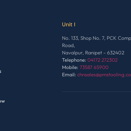
Unit I
No. 133, Shop No. 7, PCK Com
Road,
Navalpur, Ranipet – 632402
Telephone:
04172 272302
Mobile:
73587 65900
s
Email:
chnsales@pmstooling.c
ow