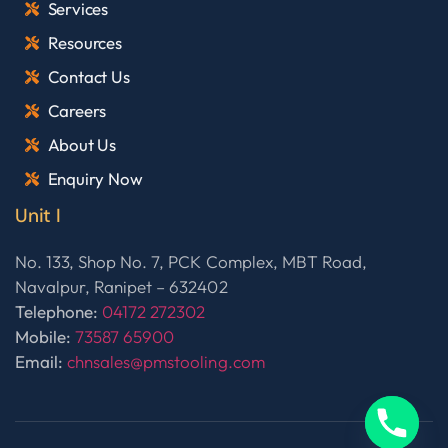
Services
Resources
Contact Us
Careers
About Us
Enquiry Now
Unit I
No. 133, Shop No. 7, PCK Complex, MBT Road,
Navalpur, Ranipet – 632402
Telephone:
04172 272302
Mobile:
73587 65900
Email:
chnsales@pmstooling.com