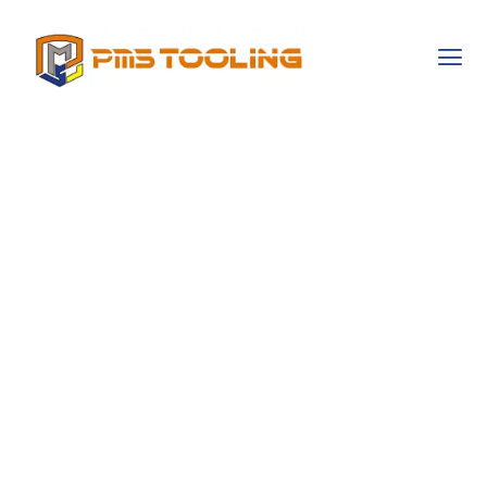
Dragon Money:
Будущее Онлайн-
Казино
Dragon Money:
Грядущее
Цифровых