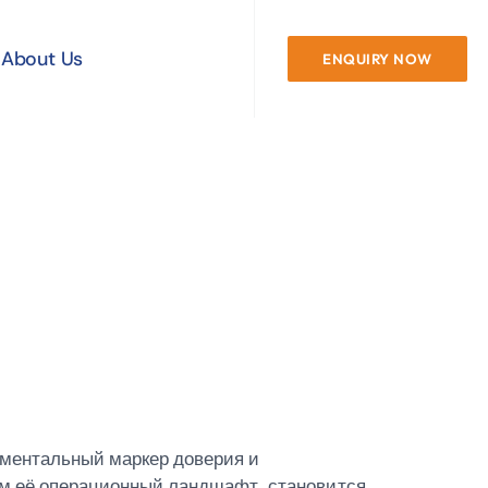
About Us
ENQUIRY NOW
ицензия
 Дает
Это Важно?
аментальный маркер доверия и
им её операционный ландшафт, становится