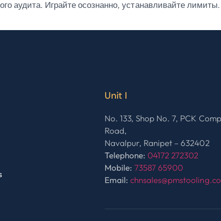
ного аудита. Играйте осознанно, устанавливайте лимиты
Unit I
No. 133, Shop No. 7, PCK Com
Road,
Navalpur, Ranipet – 632402
Telephone:
04172 272302
Mobile:
73587 65900
s
Email:
chnsales@pmstooling.c