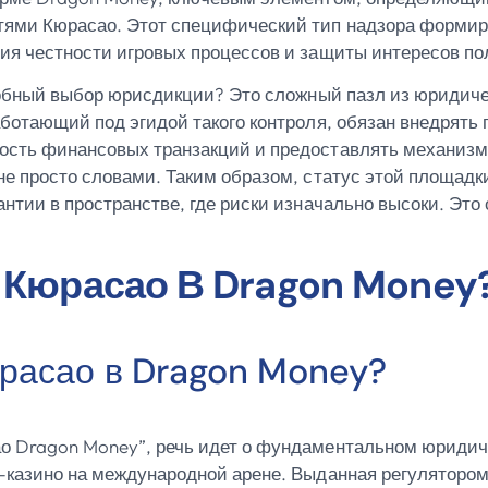
ями Кюрасао. Этот специфический тип надзора формиру
ия честности игровых процессов и защиты интересов пол
одобный выбор юрисдикции? Это сложный пазл из юридиче
аботающий под эгидой такого контроля, обязан внедрять
ость финансовых транзакций и предоставлять механизм
не просто словами. Таким образом, статус этой площад
антии в пространстве, где риски изначально высоки. Эт
 Кюрасао В Dragon Money
юрасао в Dragon Money?
о Dragon Money”, речь идет о фундаментальном юридич
н-казино на международной арене. Выданная регуляторо