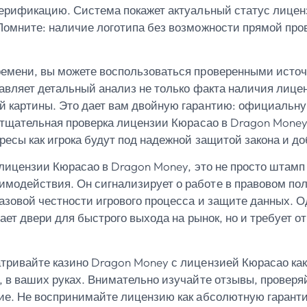
верификацию. Система покажет актуальный статус лицен
Помните: наличие логотипа без возможности прямой про
емени, вы можете воспользоваться проверенными источн
вляет детальный анализ не только факта наличия лиценз
 картины. Это дает вам двойную гарантию: официальную,
, тщательная проверка лицензии Кюрасао в Dragon Money
ресы как игрока будут под надежной защитой закона и до
е лицензии Кюрасао в Dragon Money, это не просто штам
одействия. Он сигнализирует о работе в правовом поле,
азовой честности игрового процесса и защите данных. О
вает двери для быстрого выхода на рынок, но и требует 
тривайте казино Dragon Money с лицензией Кюрасао как 
, в ваших руках. Внимательно изучайте отзывы, проверя
ние. Не воспринимайте лицензию как абсолютную гарант