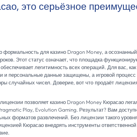
сао, это серьёзное преимуще
то формальность для казино Dragon Money, а осознанны
игроков. Этот статус означает, что площадка функциониру
обеспечивает легитимность всех операций. Для вас, как 
 и персональные данные защищены, а игровой процесс 
ы случайных чисел. Доверие, вот что продаёт лицензия
лицензии позволяет казино Dragon Money Кюрасао лега
Pragmatic Play, Evolution Gaming. Результат? Вам досту
ьных форматов развлечений. Без лицензии такого уровн
лицензией Кюрасао внедрять инструменты ответственной 
вие.