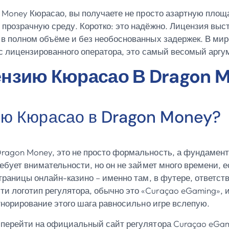
n Money Кюрасао, вы получаете не просто азартную площ
розрачную среду. Коротко: это надёжно. Лицензия высту
в полном объёме и без необоснованных задержек. В мир
ус лицензированного оператора, это самый весомый аргу
ензию Кюрасао В Dragon 
ию Кюрасао в Dragon Money?
ragon Money, это не просто формальность, а фундамен
ебует внимательности, но он не займет много времени, е
страницы онлайн-казино – именно там, в футере, ответ
 логотип регулятора, обычно это «Curaçao eGaming», 
гнорирование этого шага равносильно игре вслепую.
перейти на официальный сайт регулятора Curaçao eGam