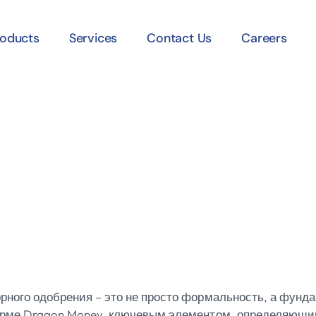
roducts
Services
Contact Us
Careers
y: Что Значит Л
y Кюрасао: Что
зино И Почему 
рного одобрения – это не просто формальность, а фунд
форме Dragon Money, ключевым элементом, определяющ