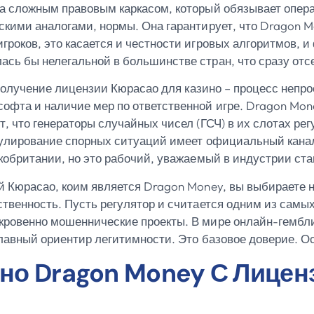
а сложным правовым каркасом, который обязывает опера
скими аналогами, нормы. Она гарантирует, что Dragon M
роков, это касается и честности игровых алгоритмов, и
сь бы нелегальной в большинстве стран, что сразу отс
? Получение лицензии Кюрасао для казино – процесс непр
офта и наличие мер по ответственной игре. Dragon Mon
т, что генераторы случайных чисел (ГСЧ) в их слотах р
егулирование спорных ситуаций имеет официальный кана
кобритании, но это рабочий, уважаемый в индустрии ста
й Кюрасао, коим является Dragon Money, вы выбираете
твенность. Пусть регулятор и считается одним из самых
ровенно мошеннические проекты. В мире онлайн-гемблин
главный ориентир легитимности. Это базовое доверие. О
но Dragon Money С Лицен