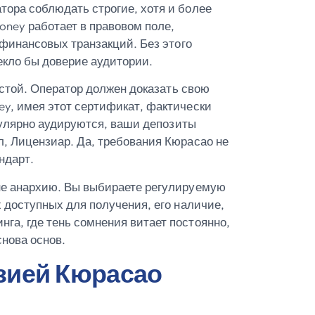
тора соблюдать строгие, хотя и более
oney работает в правовом поле,
 финансовых транзакций. Без этого
екло бы доверие аудитории.
остой. Оператор должен доказать свою
ey, имея этот сертификат, фактически
егулярно аудируются, ваши депозиты
л, Лицензиар. Да, требования Кюрасао не
ндарт.
 не анархию. Вы выбираете регулируемую
 доступных для получения, его наличие,
га, где тень сомнения витает постоянно,
снова основ.
зией Кюрасао