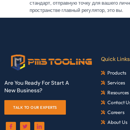
стандарт, отправную точку для вашего лич
пространстве главный регулятор, это вы.
Quick Links
Products
Are You Ready For Start A
Services
New Business?
Resources
Contact U
TALK TO OUR EXPERTS
Careers
About Us