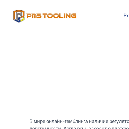
P
Dragon Mone
Кюрасао
Dragon Mone
Лицензия Ка
В мире онлайн-гемблинга наличие регулято
легитимности. Когда речь заходит о плат