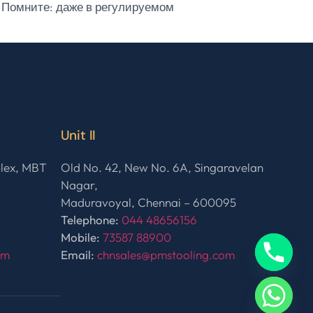
. Помните: даже в регулируемом
Unit II
plex, MBT
Old No. 42, New No. 6A, Singaravelan
Nagar,
Maduravoyal, Chennai – 600095
Telephone:
044 48656156
Mobile:
73587 88900
om
Email:
chnsales@pmstooling.com