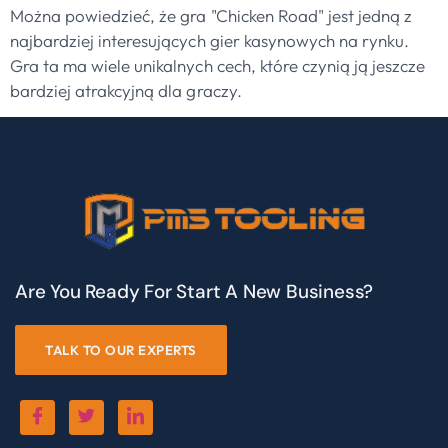
Można powiedzieć, że gra "Chicken Road" jest jedną z
najbardziej interesujących gier kasynowych na rynku.
Gra ta ma wiele unikalnych cech, które czynią ją jeszcze
bardziej atrakcyjną dla graczy.
Are You Ready For Start A New Business?
TALK TO OUR EXPERTS