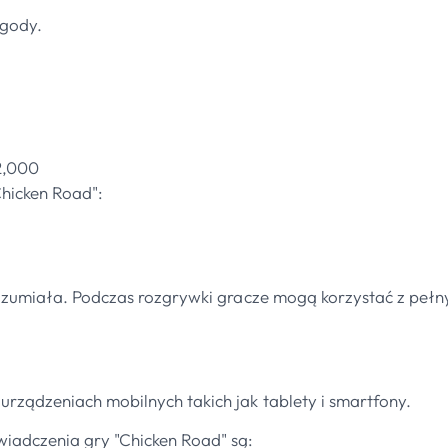
zgody.
2,000
hicken Road":
ozumiała. Podczas rozgrywki gracze mogą korzystać z pełnyc
rządzeniach mobilnych takich jak tablety i smartfony.
wiadczenia gry "Chicken Road" są: