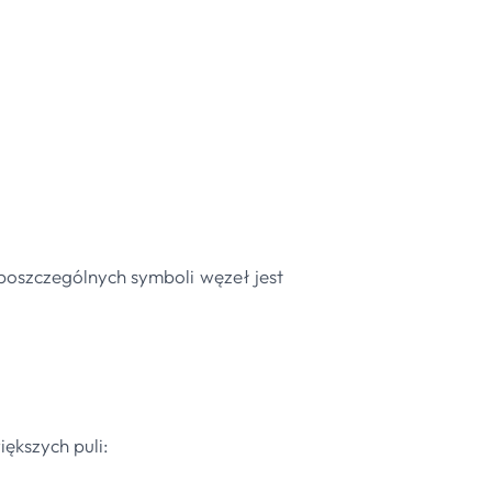
.
 poszczególnych symboli węzeł jest
ększych puli: