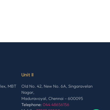
Unit II
plex, MBT
Old No. 42, New No. 6A, Singaravelan
Nagar,
Maduravoyal, Chennai – 600095
Telephone:
044 48656156