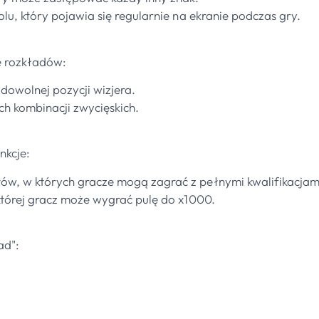
olu, który pojawia się regularnie na ekranie podczas gry.
e rozkładów:
 dowolnej pozycji wizjera.
ych kombinacji zwycięskich.
nkcje:
ów, w których gracze mogą zagrać z pełnymi kwalifikacjam
 której gracz może wygrać pulę do x1000.
ad":