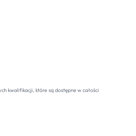
h kwalifikacji, które są dostępne w całości