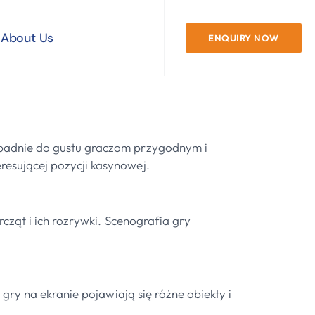
About Us
ENQUIRY NOW
erżawców
ypadnie do gustu graczom przygodnym i
esującej pozycji kasynowej.
cząt i ich rozrywki. Scenografia gry
gry na ekranie pojawiają się różne obiekty i