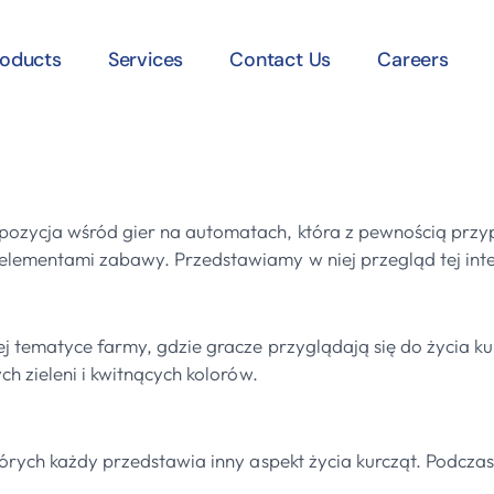
roducts
Services
Contact Us
Careers
ąta Jest Dla Dzi
 pozycja wśród gier na automatach, która z pewnością prz
lementami zabawy. Przedstawiamy w niej przegląd tej inter
j tematyce farmy, gdzie gracze przyglądają się do życia kur
ch zieleni i kwitnących kolorów.
tórych każdy przedstawia inny aspekt życia kurcząt. Podczas 