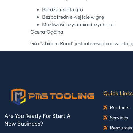
Bardzo prosta gra
Bezpośrednie wejście w grę
Możliwość uzyskania dużych puli
Ocena Ogólna
Gra "Chicken Road" jest interesująca i warto 
Quick Links
Products
Are You Ready For Start A
Services
New Business?
Resources