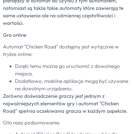
pieniędzy w automat do użytku z tym automatem,
natomiast są także takie automaty które zawierają te
same ustawienia ale na odmiennej częstotliwości i
wartości.
Gra online
Automat "Chicken Road" dostępny jest wyłącznie w
trybie online:
Dzięki temu można go uruchomić z dowolnego
miejsca.
Dodatkowo, mobilne aplikacje mogą być używane
na dowolnym urządzeniu.
Zarówno doświadczenie graczy jest jednym z
najważniejszych elementów gry i automat "Chicken
Road" spełnia oczekiwania gracza w każdym aspekcie.
Oto nasz podsumowanie: