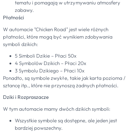
tematu i pomagają w utrzymywaniu atmosfery
zabawy.
Płatności
W automacie "Chicken Road" jest wiele różnych
płatności, które mogą być wynikiem zdobywania
symboli dzikich:
5 Simboli Dzikie – Płaci 50x
4 Symbolów Dzikich – Płaci 20x
3 Symbolu Dzikiego – Płaci 10x
Ponadto, są symbole zwykłe, takie jak karta pozioma /
sztancę itp., które nie przynoszą żadnych płatności.
Dziki i Rozpraszacze
W tym automacie mamy dwóch dzikich symboli:
Wszystkie symbole są dostępne, ale jeden jest
bardziej powszechny.