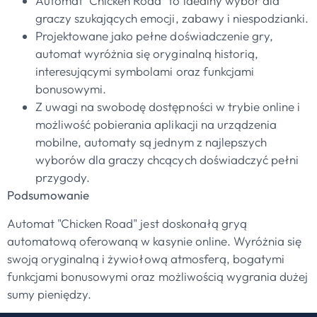
Automat "Chicken Road" to idealny wybór dla
graczy szukających emocji, zabawy i niespodzianki.
Projektowane jako pełne doświadczenie gry,
automat wyróżnia się oryginalną historią,
interesującymi symbolami oraz funkcjami
bonusowymi.
Z uwagi na swobodę dostępności w trybie online i
możliwość pobierania aplikacji na urządzenia
mobilne, automaty są jednym z najlepszych
wyborów dla graczy chcących doświadczyć pełni
przygody.
Podsumowanie
Automat "Chicken Road" jest doskonałą gryą
automatową oferowaną w kasynie online. Wyróżnia się
swoją oryginalną i żywiołową atmosferą, bogatymi
funkcjami bonusowymi oraz możliwością wygrania dużej
sumy pieniędzy.