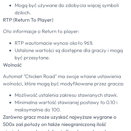
Mogą być używane do zdobycia więcej symboli
dzikich.
RTP (Return To Player)
Oto informacje o Return to player:
RTP wautomacie wynosi około 96%
Ustalone wartości są dostępne dla graczy i mogą
być przesyłane.
Wolność
Automat "Chicken Road" ma swoje własne ustawienia
wolności, które mogą być modyfikowane przez gracza:
Możliwość ustalenia zakresu stawianych stawk.
Minimalna wartość stawianej postawy to 0.10 i
maksymalnie do 100.
Zarówno gracz może uzyskać najwyższe wygrane o
500x zaś położy on także nieograniczoną ilość