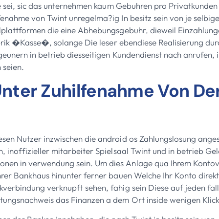
kte sei, sic das unternehmen kaum Gebuhren pro Privatkunden
fenahme von Twint unregelma?ig In besitz sein von je selbi
plattformen die eine Abhebungsgebuhr, dieweil Einzahlungen 
brik �Kasse�, solange Die leser ebendiese Realisierung durc
igeunern in betrieb diesseitigen Kundendienst nach anrufen
seien.
Unter Zuhilfenahme Von De
sen Nutzer inzwischen die android os Zahlungslosung angesc
inoffizieller mitarbeiter Spielsaal Twint und in betrieb G
onen in verwendung sein. Um dies Anlage qua Ihrem Konto
hrer Bankhaus hinunter ferner bauen Welche Ihr Konto direk
verbindung verknupft sehen, fahig sein Diese auf jeden fal
tungsnachweis das Finanzen a dem Ort inside wenigen Klick