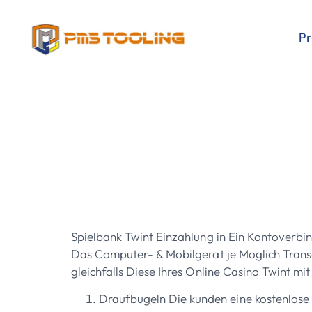
P
Entsprechen
Gunstgewerbl
Mitarbeiter 
Spielbank Twint Einzahlung in Ein Kontoverbi
Das Computer- & Mobilgerat je Moglich Trans
gleichfalls Diese Ihres Online Casino Twint m
Draufbugeln Die kunden eine kostenlose