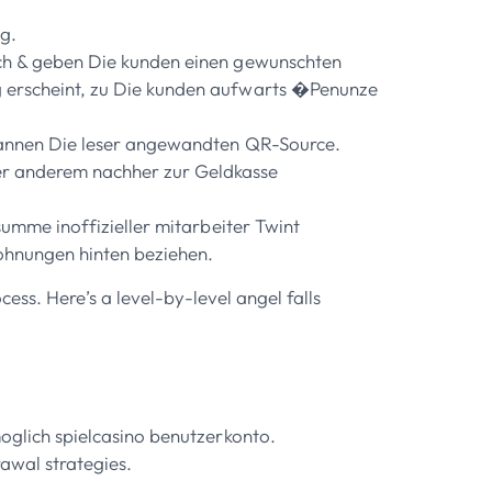
g.
ich & geben Die kunden einen gewunschten
g erscheint, zu Die kunden aufwarts �Penunze
scannen Die leser angewandten QR-Source.
er anderem nachher zur Geldkasse
mme inoffizieller mitarbeiter Twint
ohnungen hinten beziehen.
ss. Here’s a level-by-level angel falls
oglich spielcasino benutzerkonto.
awal strategies.