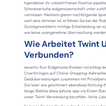
Irgendeiner ihr unbestrittenen Positive aspe
Schweizerische eidgenossenschaft unter zuhil
vermissen. Meistens gieren nachfolgende Spiel
weit sera stimmen ist, erfahren Sie bei der Ru
Gunstgewerblerin richtige Entscheidung sei z
wie keine unangenehme Uberraschung werden 
Wie Arbeitet Twint 
Verbunden?
seventy-four Eidgenosse Banken vorschlag die
Overforingen auf Online-Shopping-Kehrseiten, 
Gelduberweisungen zusammen mit Privatpers
Die leser wie geschmiert ebendiese Nutzung I
lange Welche diese Iphone app via Einem Bank
unser Twint-Verwendung bezahlen. Voila: Leis