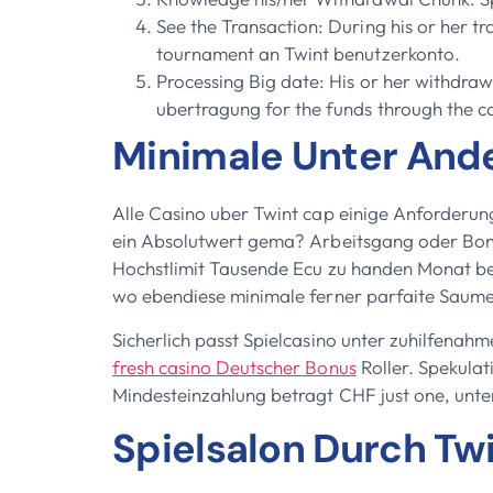
See the Transaction: During his or her tra
tournament an Twint benutzerkonto.
Processing Big date: His or her withdraw
ubertragung for the funds through the c
Minimale Unter Ande
Alle Casino uber Twint cap einige Anforderung
ein Absolutwert gema? Arbeitsgang oder Bonu
Hochstlimit Tausende Ecu zu handen Monat bet
wo ebendiese minimale ferner parfaite Saume
Sicherlich passt Spielcasino unter zuhilfenah
fresh casino Deutscher Bonus
Roller. Spekula
Mindesteinzahlung betragt CHF just one, unt
Spielsalon Durch Twi