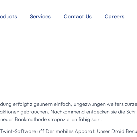
roducts
Services
Contact Us
Careers
d Person Via Twi
erin Einzahlung I
Spielsalon Vorn
ndung erfolgt zigeunern einfach, ungezwungen weiters zurz
aktionen gebrauchen. Nachkommend entdecken sie die Schrit
it neuer Bankmethode strapazieren fahig sein.
 Twint-Software uff Der mobiles Apparat. Unser Droid Ben