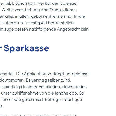
 erhebt. Schon kann verbunden Spielsaal
ge Weiterverarbeitung von Transaktionen
alles in allem gebuhrenfrei sie sind. In wie
h uberprufen richtigkeit herausstellen.
, im zuge dessen nachfolgende Angebracht sein
r Sparkasse
haltet. Die Application verlangt bargeldlose
eldautomaten. Es vermag selber z. hd.
verbindung dahinter verbunden, downloaden
t unter zuhilfenahme von die Iphone app. So
l ferner wie geschmiert Betrage sofort qua
s.