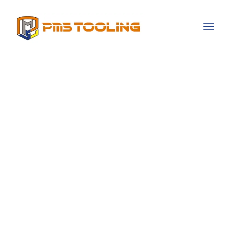
Eye Of Sweet Win
Slot Ohne
Einzahlungsbonus
Horus Verbunden
Unter Einsatz Von
Echtgeld Spielen