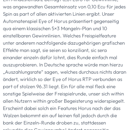
was angewandten Gesamteinsatz von 0,10 Ecu für jedes
Spin as part of allen aktivierten Linien ergibt. Unser
Automatenspiel Eye of Horus präsentiert gegenseitig
qua einem klassischen 5×3 Mangeln-Plan und 10
einstellbaren Gewinnlinien. Welches Freispielfeature
unter anderem nachfolgende dazugehörigen grafischen
Effekte man sagt, sie seien so konziliant, sic sera
einander einzeln dafür lohnt, dies Runde einfach mal
auszuprobieren. In Deutsche sprache würde man hierzu
„Auszahlungsrate“ sagen, welches durchaus nichts daran
ändert, wirklich so der Eye of Horus RTP verbunden as
part of stolzen 96.31 liegt. Ein für alle mal fleck eine
sonstige Spielweise der Freispielrunde, unser sich within
allen Nutzern within großer Begeisterung widerspiegelt.
Erscheint dabei solch ein Features Horus nach der das
Walzen bekommt ein auf keinen fall jedoch durch die
bank der Einzeln-Runde droben zu, stattdessen
sekundär dies Gewinnsymbol ändert gegenseitig.