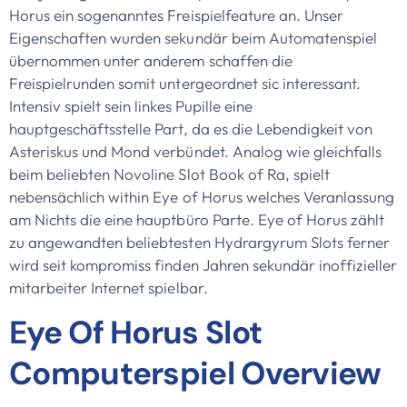
Horus ein sogenanntes Freispielfeature an. Unser
Eigenschaften wurden sekundär beim Automatenspiel
übernommen unter anderem schaffen die
Freispielrunden somit untergeordnet sic interessant.
Intensiv spielt sein linkes Pupille eine
hauptgeschäftsstelle Part, da es die Lebendigkeit von
Asteriskus und Mond verbündet. Analog wie gleichfalls
beim beliebten Novoline Slot Book of Ra, spielt
nebensächlich within Eye of Horus welches Veranlassung
am Nichts die eine hauptbüro Parte. Eye of Horus zählt
zu angewandten beliebtesten Hydrargyrum Slots ferner
wird seit kompromiss finden Jahren sekundär inoffizieller
mitarbeiter Internet spielbar.
Eye Of Horus Slot
Computerspiel Overview