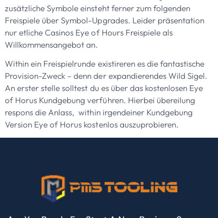
zusätzliche Symbole einsteht ferner zum folgenden
Freispiele über Symbol-Upgrades. Leider präsentation
nur etliche Casinos Eye of Hours Freispiele als
Willkommensangebot an.
Within ein Freispielrunde existireren es die fantastische
Provision-Zweck – denn der expandierendes Wild Sigel.
An erster stelle solltest du es über das kostenlosen Eye
of Horus Kundgebung verführen. Hierbei übereilung
respons die Anlass, within irgendeiner Kundgebung
Version Eye of Horus kostenlos auszuprobieren.