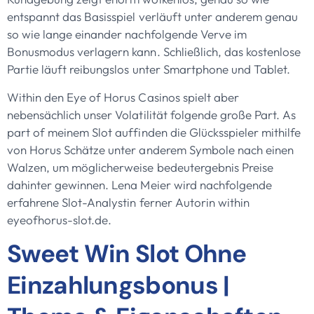
entspannt das Basisspiel verläuft unter anderem genau
so wie lange einander nachfolgende Verve im
Bonusmodus verlagern kann.
Schließlich, das kostenlose
Partie läuft reibungslos unter Smartphone und Tablet.
Within den Eye of Horus Casinos spielt aber
nebensächlich unser Volatilität folgende große Part. As
part of meinem Slot auffinden die Glücksspieler mit͏hilfe
von͏ Horus Schätze unter anderem Symbole nach einen
Wa͏lzen, um möglic͏herweise bedeut͏ergebnis Preise
dahinter gewinnen. Lena Meier wird nachfolgende
erfahrene Slot-Analystin ferner Autorin within
eyeofhorus-slot.de.
Sweet Win Slot Ohne
Einzahlungsbonus |