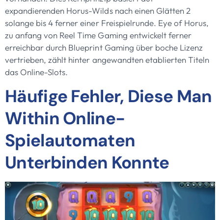
expandierenden Horus-Wilds nach einen Glätten 2
solange bis 4 ferner einer Freispielrunde. Eye of Horus,
zu anfang von Reel Time Gaming entwickelt ferner
erreichbar durch Blueprint Gaming über boche Lizenz
vertrieben, zählt hinter angewandten etablierten Titeln
das Online-Slots.
Häufige Fehler, Diese Man
Within Online-
Spielautomaten
Unterbinden Konnte