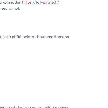
 ja kolmioden
https://fat-pirate.fi/
n seurannut.
erta, joka pitää pelata sitoutumattomana.
anavia ja johdantoja voi soveltaa moneen