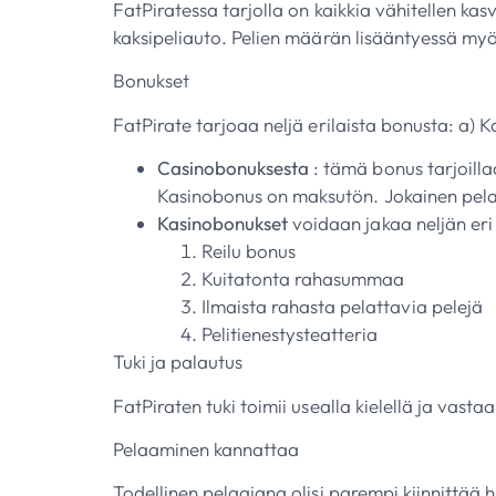
FatPiratessa tarjolla on kaikkia vähitellen kas
kaksipeliauto. Pelien määrän lisääntyessä myö
Bonukset
FatPirate tarjoaa neljä erilaista bonusta: a) K
Casinobonuksesta
: tämä bonus tarjoilla
Kasinobonus on maksutön. Jokainen pela
Kasinobonukset
voidaan jakaa neljän eri 
Reilu bonus
Kuitatonta rahasummaa
Ilmaista rahasta pelattavia pelejä
Pelitienestysteatteria
Tuki ja palautus
FatPiraten tuki toimii usealla kielellä ja vast
Pelaaminen kannattaa
Todellinen pelaajana olisi parempi kiinnittää h