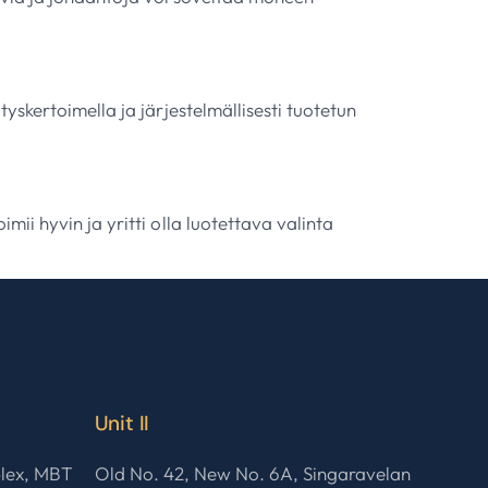
skertoimella ja järjestelmällisesti tuotetun
i hyvin ja yritti olla luotettava valinta
Unit II
plex, MBT
Old No. 42, New No. 6A, Singaravelan