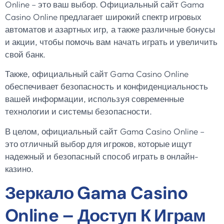
Online – это ваш выбор. Официальный сайт Gama
Casino Online предлагает широкий спектр игровых
автоматов и азартных игр, а также различные бонусы
и акции, чтобы помочь вам начать играть и увеличить
свой банк.
Также, официальный сайт Gama Casino Online
обеспечивает безопасность и конфиденциальность
вашей информации, используя современные
технологии и системы безопасности.
В целом, официальный сайт Gama Casino Online –
это отличный выбор для игроков, которые ищут
надежный и безопасный способ играть в онлайн-
казино.
Зеркало Gama Casino
Online – Доступ К Играм