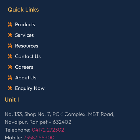
Quick Links
Products
Services
Resources
Contact Us
Careers
About Us
Enquiry Now
Unit I
No. 133, Shop No. 7, PCK Complex, MBT Road,
Navalpur, Ranipet – 632402
Telephone:
04172 272302
Mobile:
73587 65900