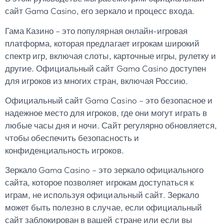
сайт Gama Casino, его зеркало и процесс входа.
Гама Казино – это популярная онлайн-игровая
платформа, которая предлагает игрокам широкий
спектр игр, включая слоты, карточные игры, рулетку и
другие. Официальный сайт Gama Casino доступен
для игроков из многих стран, включая Россию.
Официальный сайт Gama Casino – это безопасное и
надежное место для игроков, где они могут играть в
любые часы дня и ночи. Сайт регулярно обновляется,
чтобы обеспечить безопасность и
конфиденциальность игроков.
Зеркало Gama Casino – это зеркало официального
сайта, которое позволяет игрокам доступаться к
играм, не используя официальный сайт. Зеркало
может быть полезно в случае, если официальный
сайт заблокирован в вашей стране или если вы