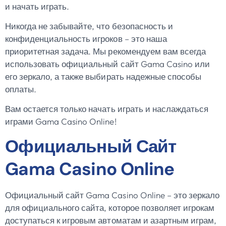
и начать играть.
Никогда не забывайте, что безопасность и
конфиденциальность игроков – это наша
приоритетная задача. Мы рекомендуем вам всегда
использовать официальный сайт Gama Casino или
его зеркало, а также выбирать надежные способы
оплаты.
Вам остается только начать играть и наслаждаться
играми Gama Casino Online!
Официальный Сайт
Gama Casino Online
Официальный сайт Gama Casino Online – это зеркало
для официального сайта, которое позволяет игрокам
доступаться к игровым автоматам и азартным играм,