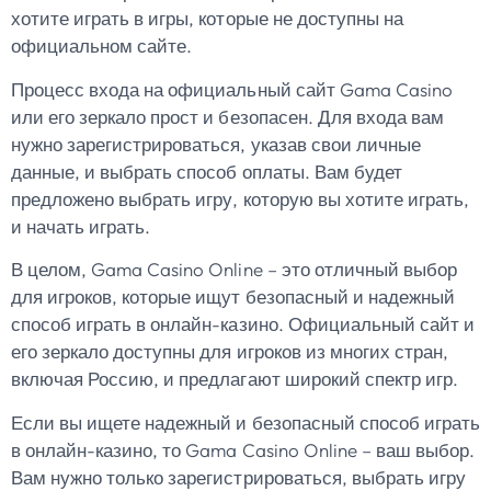
хотите играть в игры, которые не доступны на
официальном сайте.
Процесс входа на официальный сайт Gama Casino
или его зеркало прост и безопасен. Для входа вам
нужно зарегистрироваться, указав свои личные
данные, и выбрать способ оплаты. Вам будет
предложено выбрать игру, которую вы хотите играть,
и начать играть.
В целом, Gama Casino Online – это отличный выбор
для игроков, которые ищут безопасный и надежный
способ играть в онлайн-казино. Официальный сайт и
его зеркало доступны для игроков из многих стран,
включая Россию, и предлагают широкий спектр игр.
Если вы ищете надежный и безопасный способ играть
в онлайн-казино, то Gama Casino Online – ваш выбор.
Вам нужно только зарегистрироваться, выбрать игру