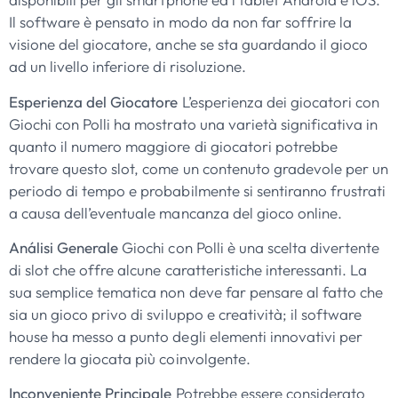
Il software è pensato in modo da non far soffrire la
visione del giocatore, anche se sta guardando il gioco
ad un livello inferiore di risoluzione.
Esperienza del Giocatore
L’esperienza dei giocatori con
Giochi con Polli ha mostrato una varietà significativa in
quanto il numero maggiore di giocatori potrebbe
trovare questo slot, come un contenuto gradevole per un
periodo di tempo e probabilmente si sentiranno frustrati
a causa dell’eventuale mancanza del gioco online.
Análisi Generale
Giochi con Polli è una scelta divertente
di slot che offre alcune caratteristiche interessanti. La
sua semplice tematica non deve far pensare al fatto che
sia un gioco privo di sviluppo e creatività; il software
house ha messo a punto degli elementi innovativi per
rendere la giocata più coinvolgente.
Inconveniente Principale
Potrebbe essere considerato