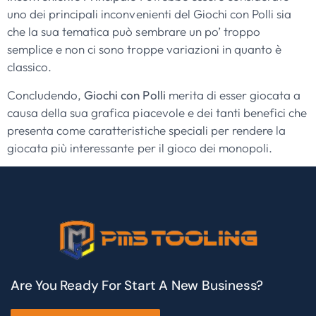
uno dei principali inconvenienti del Giochi con Polli sia
che la sua tematica può sembrare un po’ troppo
semplice e non ci sono troppe variazioni in quanto è
classico.
Concludendo,
Giochi con Polli
merita di esser giocata a
causa della sua grafica piacevole e dei tanti benefici che
presenta come caratteristiche speciali per rendere la
giocata più interessante per il gioco dei monopoli.
Are You Ready For Start A New Business?