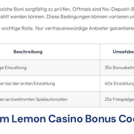
ür solche Boni sorgfältig zu prüfen. Oftmals sind No-Deposi
ahlt werden können. Diese Bedingungen können variieren un
ne wichtige Rolle. Nur vertrauenswürdige Anbieter garantiere
Beschreibung
Umsatzbe
ge Einzahlung
35x Bonusbet
er bei der ersten Einzahlung
40x Einzahlun
en an bestimmten Spielautomaten
25x Freispielg
em Lemon Casino Bonus Co