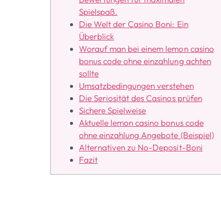
Spielspaß.
Die Welt der Casino Boni: Ein
Überblick
Worauf man bei einem lemon casino
bonus code ohne einzahlung achten
sollte
Umsatzbedingungen verstehen
Die Seriosität des Casinos prüfen
Sichere Spielweise
Aktuelle lemon casino bonus code
ohne einzahlung Angebote (Beispiel)
Alternativen zu No-Deposit-Boni
Fazit
Glücksjäger 