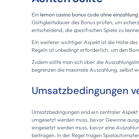
Ein
lemon casino bonus code ohne einzahlung
Gültigkeitsdauer des Bonus prüfen, um sicherz
entscheidend, die spezifischen Spiele zu kenn
Ein weiterer wichtiger Aspekt ist die Höhe des
Regeln ist unbedingt erforderlich, um den Bonu
Zudem sollte man sich über die Auszahlungsl
begrenzen die maximale Auszahlung, selbst w
Umsatzbedingungen v
Umsatzbedingungen sind ein zentraler Aspekt 
umgesetzt werden muss, bevor Gewinne ausgez
eingesetzt werden muss, bevor eine Auszahlung
beitragen. In der Regel tragen Spielautomate