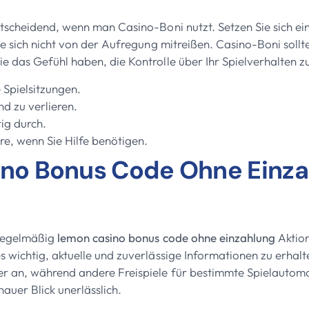
tscheidend, wenn man Casino-Boni nutzt. Setzen Sie sich ein
ie sich nicht von der Aufregung mitreißen. Casino-Boni soll
 das Gefühl haben, die Kontrolle über Ihr Spielverhalten zu 
e Spielsitzungen.
nd zu verlieren.
ig durch.
re, wenn Sie Hilfe benötigen.
ino Bonus Code Ohne Einz
 regelmäßig
lemon casino bonus code ohne einzahlung
Aktion
 wichtig, aktuelle und zuverlässige Informationen zu erhalt
er an, während andere Freispiele für bestimmte Spielautom
auer Blick unerlässlich.