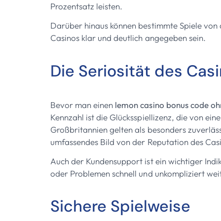
Prozentsatz leisten.
Darüber hinaus können bestimmte Spiele von 
Casinos klar und deutlich angegeben sein.
Die Seriosität des Cas
Bevor man einen
lemon casino bonus code oh
Kennzahl ist die Glücksspiellizenz, die von e
Großbritannien gelten als besonders zuverläss
umfassendes Bild von der Reputation des Casi
Auch der Kundensupport ist ein wichtiger Indi
oder Problemen schnell und unkompliziert wei
Sichere Spielweise