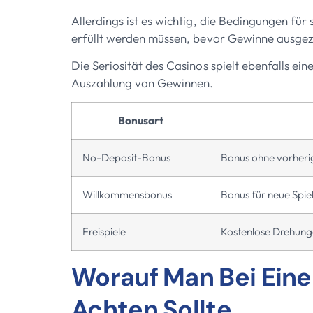
Allerdings ist es wichtig, die Bedingungen f
erfüllt werden müssen, bevor Gewinne ausgez
Die Seriosität des Casinos spielt ebenfalls ei
Auszahlung von Gewinnen.
Bonusart
No-Deposit-Bonus
Bonus ohne vorheri
Willkommensbonus
Bonus für neue Spiel
Freispiele
Kostenlose Drehung
Worauf Man Bei Ein
Achten Sollte