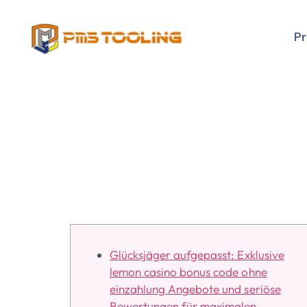
P
Glücksjäger
Casino Bonu
Angebote Un
Glücksjäger aufgepasst: Exklusive
lemon casino bonus code ohne
einzahlung Angebote und seriöse
Bewertungen für maximalen