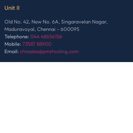
Unit II
Old No. 42, New No. 6A, Singaravelan Nagar,
Maduravoyal, Chennai – 600095
Telephone:
044 48656156
Mobile:
73587 88900
Email:
chnsales@pmstooling.com