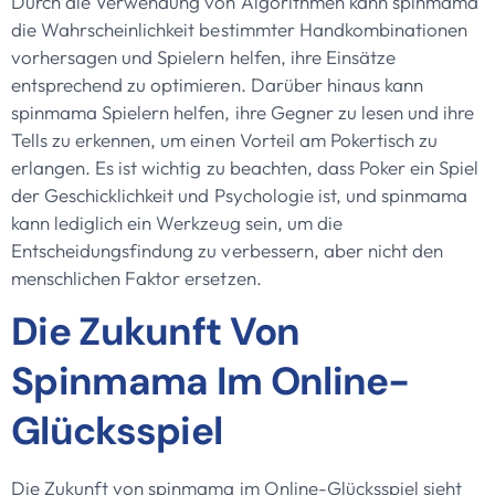
Durch die Verwendung von Algorithmen kann spinmama
die Wahrscheinlichkeit bestimmter Handkombinationen
vorhersagen und Spielern helfen, ihre Einsätze
entsprechend zu optimieren. Darüber hinaus kann
spinmama Spielern helfen, ihre Gegner zu lesen und ihre
Tells zu erkennen, um einen Vorteil am Pokertisch zu
erlangen. Es ist wichtig zu beachten, dass Poker ein Spiel
der Geschicklichkeit und Psychologie ist, und spinmama
kann lediglich ein Werkzeug sein, um die
Entscheidungsfindung zu verbessern, aber nicht den
menschlichen Faktor ersetzen.
Die Zukunft Von
Spinmama Im Online-
Glücksspiel
Die Zukunft von spinmama im Online-Glücksspiel sieht