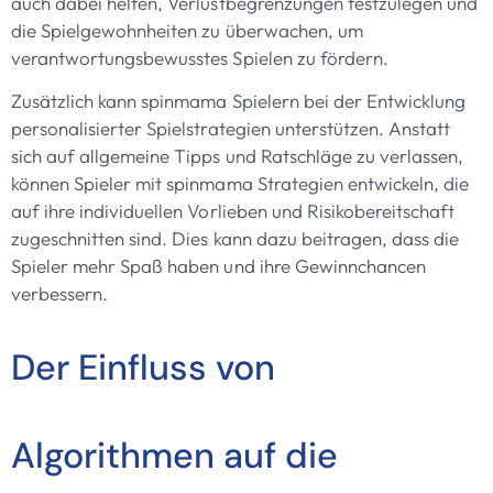
auch dabei helfen, Verlustbegrenzungen festzulegen und
die Spielgewohnheiten zu überwachen, um
verantwortungsbewusstes Spielen zu fördern.
Zusätzlich kann spinmama Spielern bei der Entwicklung
personalisierter Spielstrategien unterstützen. Anstatt
sich auf allgemeine Tipps und Ratschläge zu verlassen,
können Spieler mit spinmama Strategien entwickeln, die
auf ihre individuellen Vorlieben und Risikobereitschaft
zugeschnitten sind. Dies kann dazu beitragen, dass die
Spieler mehr Spaß haben und ihre Gewinnchancen
verbessern.
Der Einfluss von
Algorithmen auf die