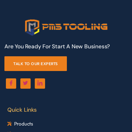
Are You Ready For Start A New Business?
TALK TO OUR EXPERTS
Quick Links
Products