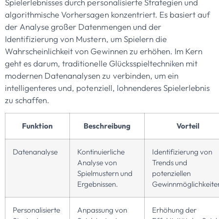
Spielerlebnisses durch personalisierte Strategien und
algorithmische Vorhersagen konzentriert. Es basiert auf
der Analyse großer Datenmengen und der
Identifizierung von Mustern, um Spielern die
Wahrscheinlichkeit von Gewinnen zu erhöhen. Im Kern
geht es darum, traditionelle Glücksspieltechniken mit
modernen Datenanalysen zu verbinden, um ein
intelligenteres und, potenziell, lohnenderes Spielerlebnis
zu schaffen.
Funktion
Beschreibung
Vorteil
Datenanalyse
Kontinuierliche
Identifizierung von
Analyse von
Trends und
Spielmustern und
potenziellen
Ergebnissen.
Gewinnmöglichkeite
Personalisierte
Anpassung von
Erhöhung der