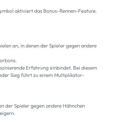
ymbol aktiviert das Bonus-Rennen-Feature.
pielen an, in denen der Spieler gegen andere
torbons.
szinierende Erfahrung einbindet. Bei diesem
der Sieg führt zu einem Multiplikator-
enen der Spieler gegen andere Hähnchen
eigern.