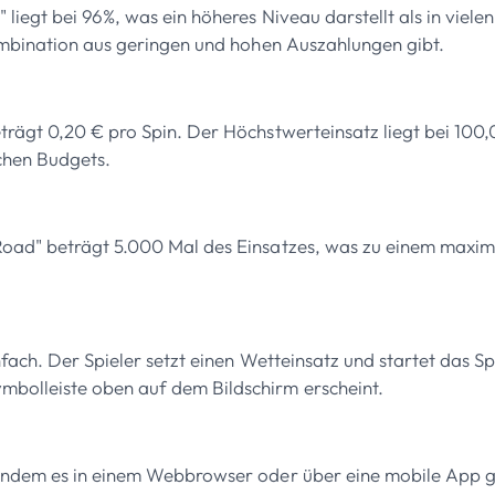
iegt bei 96%, was ein höheres Niveau darstellt als in vielen a
Kombination aus geringen und hohen Auszahlungen gibt.
rägt 0,20 € pro Spin. Der Höchstwerteinsatz liegt bei 100,00
ichen Budgets.
Road" beträgt 5.000 Mal des Einsatzes, was zu einem maxi
nfach. Der Spieler setzt einen Wetteinsatz und startet das S
bolleiste oben auf dem Bildschirm erscheint.
 indem es in einem Webbrowser oder über eine mobile App g