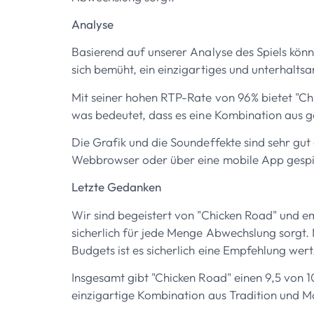
Analyse
Basierend auf unserer Analyse des Spiels kön
sich bemüht, ein einzigartiges und unterhaltsa
Mit seiner hohen RTP-Rate von 96% bietet "Chic
was bedeutet, dass es eine Kombination aus 
Die Grafik und die Soundeffekte sind sehr gut 
Webbrowser oder über eine mobile App gespie
Letzte Gedanken
Wir sind begeistert von "Chicken Road" und em
sicherlich für jede Menge Abwechslung sorgt. 
Budgets ist es sicherlich eine Empfehlung wert
Insgesamt gibt "Chicken Road" einen 9,5 von 10
einzigartige Kombination aus Tradition und 