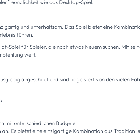
lerfreundlichkeit wie das Desktop-Spiel.
inzigartig und unterhaltsam. Das Spiel bietet eine Kombinat
lebnis führen.
Slot-Spiel für Spieler, die nach etwas Neuem suchen. Mit sei
Empfehlung wert.
sgiebig angeschaut und sind begeistert von den vielen Fähigk
ts
ern mit unterschiedlichen Budgets
n. Es bietet eine einzigartige Kombination aus Tradition u