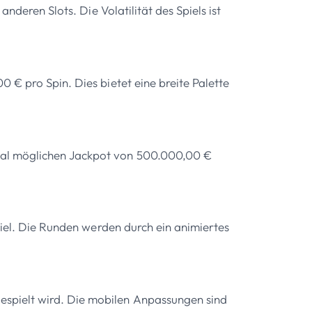
nderen Slots. Die Volatilität des Spiels ist
 € pro Spin. Dies bietet eine breite Palette
mal möglichen Jackpot von 500.000,00 €
piel. Die Runden werden durch ein animiertes
espielt wird. Die mobilen Anpassungen sind