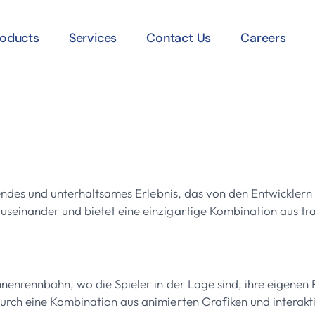
roducts
Services
Contact Us
Careers
asse – Leben Au
s Glücks
erendes und unterhaltsames Erlebnis, das von den Entwicklern
useinander und bietet eine einzigartige Kombination aus t
hnenrennbahn, wo die Spieler in der Lage sind, ihre eigenen 
urch eine Kombination aus animierten Grafiken und interakt