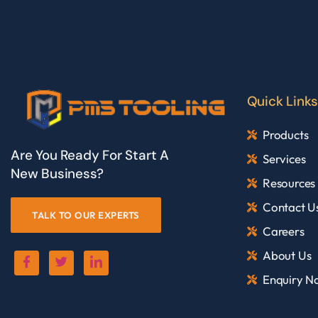
Quick Links
Products
Are You Ready For Start A
Services
New Business?
Resources
Contact U
TALK TO OUR EXPERTS
Careers
About Us
Enquiry N