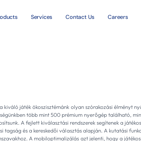
roducts
Services
Contact Us
Careers
ambling Enterpr
lszó: 50 Dolláro
50 Pörgetés
a kiváló játék ökoszisztémánk olyan szórakozási élményt nyú
sségünkben több mint 500 prémium nyerőgép található, mi
osítsunk.
A fejlett kiválasztási rendszerek segítenek a játék
ási tagság és a kereskedői választás alapján. A kutatási funk
zavakhoz. A mobiloptimalizálás azt jelenti, hogy a játékoso