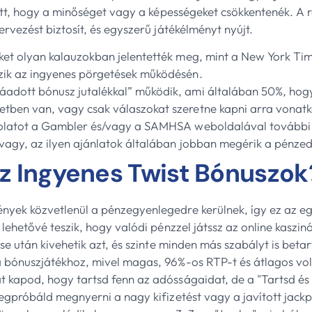
yett, hogy a minőséget vagy a képességeket csökkentenék. A 
rvezést biztosít, és egyszerű játékélményt nyújt.
nket olyan kalauzokban jelentették meg, mint a New York Tim
ozik az ingyenes pörgetések működésén.
záadott bónusz jutalékkal” működik, ami általában 50%, ho
etben van, vagy csak válaszokat szeretne kapni arra vonatk
pcsolatot a Gambler és/vagy a SAMHSA weboldalával további
r vagy, az ilyen ajánlatok általában jobban megérik a pénzed
 Ingyenes Twist Bónuszok
yek közvetlenül a pénzegyenlegedre kerülnek, így ez az eg
lehetővé teszik, hogy valódi pénzzel játssz az online kaszi
e után kivehetik azt, és szinte minden más szabályt is betar
ónuszjátékhoz, mivel magas, 96%-os RTP-t és átlagos volatil
kapod, hogy tartsd fenn az adósságaidat, de a "Tartsd és n
gpróbáld megnyerni a nagy kifizetést vagy a javított jackp