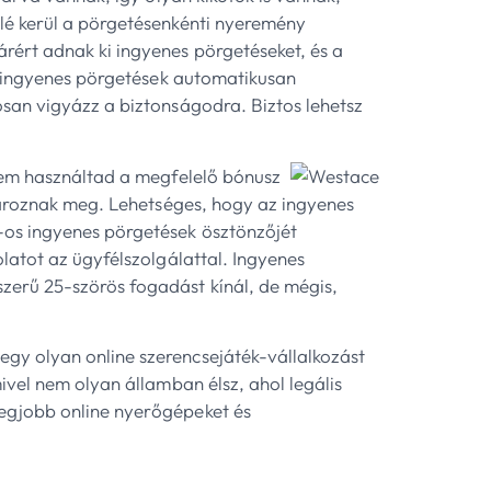
elé kerül a pörgetésenkénti nyeremény
rért adnak ki ingyenes pörgetéseket, és a
új ingyenes pörgetések automatikusan
osan vigyázz a biztonságodra. Biztos lehetsz
 nem használtad a megfelelő bónusz
atároznak meg. Lehetséges, hogy az ingyenes
-os ingyenes pörgetések ösztönzőjét
latot az ügyfélszolgálattal. Ingyenes
zerű 25-szörös fogadást kínál, de mégis,
gy olyan online szerencsejáték-vállalkozást
ivel nem olyan államban élsz, ahol legális
legjobb online nyerőgépeket és