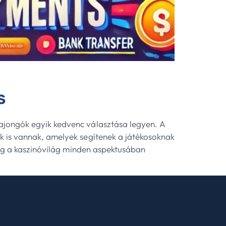
s
ajongók egyik kedvenc választása legyen. A
k is vannak, amelyek segítenek a játékosoknak
tség a kaszinóvilág minden aspektusában