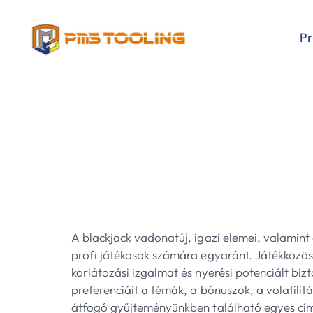
P
Hollywood G
Promóciós Je
Kölcsönök, 
A blackjack vadonatúj, igazi elemei, valamint 
profi játékosok számára egyaránt. Játékközö
korlátozási izgalmat és nyerési potenciált bizt
preferenciáit a témák, a bónuszok, a volatilit
átfogó gyűjteményünkben található egyes címs