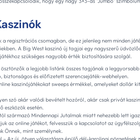
 összekapcsolódik, hogy egy nagy 3×3-as "Jumbo" szimbólum
aszinók
 a regisztrációs csomagban, de ez jelenleg nem minden ját
iekben. A Big West kaszinó új tagjai egy nagyszerű üdvözl
játékhoz szükséges nagyobb érték biztosítására szolgál.
ösztönzők a legjobb listánk összes tagjának a leggyorsabb 
ó, biztonságos és előfizetett szerencsejáték-webhelyen.
online kaszinójátékokat sweeps érmékkel, amelyeket dollár k
yen szó akár valódi bevételt hozóról, akár csak privát kaszi
ő eszközök esetén.
któl származó Mindennapi Jutalmak miatt nehezebb lett iga
juk az online játékot, felvesszük a kapcsolatot az ügyfélszo
nk Önnek, mint személynek.
l – Az új, ötven választásra épülő dél-karolinai pörgetések 