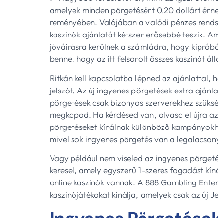
amelyek minden pörgetésért 0,20 dollárt érne
reményében. Valójában a valódi pénzes rendsze
kaszinók ajánlatát kétszer erősebbé teszik. A
jóváírásra kerülnek a számládra, hogy kipróbá
benne, hogy az itt felsorolt ​​összes kaszinót á
Ritkán kell kapcsolatba lépned az ajánlattal,
jelszót. Az új ingyenes pörgetések extra aján
pörgetések csak bizonyos szerverekhez szüksé
megkapod. Ha kérdésed van, olvasd el újra az 
pörgetéseket kínálnak különböző kampányokhoz
mivel sok ingyenes pörgetés van a legalacson
Vagy például nem viseled az ingyenes pörgeté
keresel, amely egyszerű 1-szeres fogadást kín
online kaszinók vannak. A 888 Gambling Enter
kaszinójátékokat kínálja, amelyek csak az új J