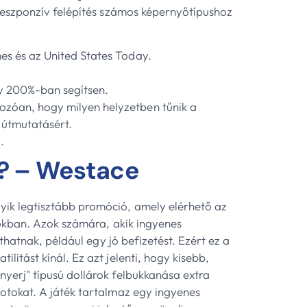
reszponzív felépítés számos képernyőtípushoz
es és az United States Today.
gy 200%-ban segítsen.
ozóan, hogy milyen helyzetben tűnik a
 útmutatásért.
.
? – Westace
yik legtisztább promóció, amely elérhető az
nókban. Azok számára, akik ingyenes
thatnak, például egy jó befizetést. Ezért ez a
itást kínál. Ez azt jelenti, hogy kisebb,
yerj" típusú dollárok felbukkanása extra
otokat. A játék tartalmaz egy ingyenes