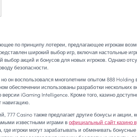
ющее по принципу лотереи, предлагающее игрокам возм
редставлен широкий выбор игр, включая настольные игр
й выбор акций и бонусов для новых игроков.
Однако отс
оводу безопасности.
, но он воспользовался многолетним опытом 888 Holding
ном обеспечении использованы разработки нескольких в
версии iGaming Intelligence. Кроме того, казино доступн
т навигацию.
, 777 Casino также предлагает другие бонусы и акции, 
амыми известными играми в
официальный сайт казино в
, где игроки могут зарабатывать и обменивать бонусные