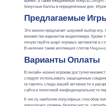
время, а также ежедневные бонусы Delight
бонусные баллы в определенные дни. Игроки
Предлагаемые Игр
Это казино предлагает широкий выбор игр. 
множество вариантов видеопокера. Кроме т
почувствуйте азарт игровых автоматов в
В наличии также коллекция слотов Megaways
Варианты Оплаты
В онлайн-казино игрокам доступно множест
следует использовать защищенные соединен
оставлять следы вашей активности и раск
сайта и политикой конфиденциальности пе
К числу наиболее популярных способов поп
предлагают уровень безопасности, сертиф