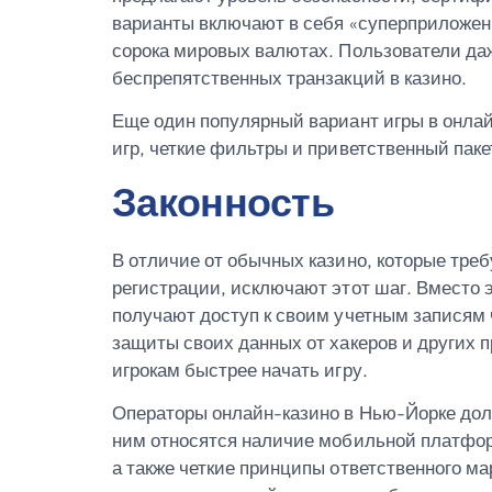
варианты включают в себя «суперприложен
сорока мировых валютах. Пользователи даж
беспрепятственных транзакций в казино.
Еще один популярный вариант игры в онлай
игр, четкие фильтры и приветственный паке
Законность
В отличие от обычных казино, которые тре
регистрации, исключают этот шаг. Вместо 
получают доступ к своим учетным записям
защиты своих данных от хакеров и других 
игрокам быстрее начать игру.
Операторы онлайн-казино в Нью-Йорке долж
ним относятся наличие мобильной платфор
а также четкие принципы ответственного ма