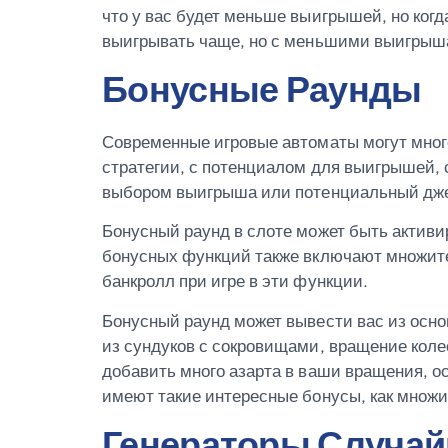
что у вас будет меньше выигрышей, но когд
выигрывать чаще, но с меньшими выигрыш
Бонусные Раунды
Современные игровые автоматы могут мног
стратегии, с потенциалом для выигрышей, 
выбором выигрыша или потенциальный дже
Бонусный раунд в слоте может быть активи
бонусных функций также включают множител
банкролл при игре в эти функции.
Бонусный раунд может вывести вас из осно
из сундуков с сокровищами, вращение колес
добавить много азарта в ваши вращения, 
имеют такие интересные бонусы, как множи
Генераторы Случай