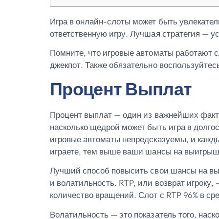
Игра в онлайн-слоты может быть увлекател
ответственную игру. Лучшая стратегия — у
Помните, что игровые автоматы работают с
джекпот.
Также обязательно воспользуйтес
Процент Выплат
Процент выплат — один из важнейших факто
насколько щедрой может быть игра в долгос
игровые автоматы непредсказуемы, и кажды
играете, тем выше ваши шансы на выигрыш
Лучший способ повысить свои шансы на вы
и волатильность. RTP, или возврат игроку,
количество вращений. Слот с RTP 96% в ср
Волатильность — это показатель того, наск