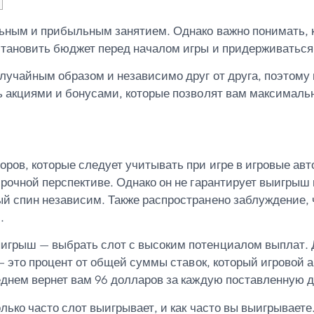
ьным и прибыльным занятием. Однако важно понимать, к
становить бюджет перед началом игры и придерживаться 
лучайным образом и независимо друг от друга, поэтому в
ь акциями и бонусами, которые позволят вам максимальн
ров, которые следует учитывать при игре в игровые авт
рочной перспективе. Однако он не гарантирует выигрыш в
й спин независим. Также распространено заблуждение, 
.
игрыш — выбрать слот с высоким потенциалом выплат. 
 — это процент от общей суммы ставок, который игровой 
еднем вернет вам 96 долларов за каждую поставленную 
олько часто слот выигрывает, и как часто вы выигрывает