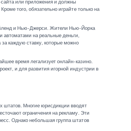
б-сайта или приложения и должны
Кроме того, обязательно играйте только на
Айленд и Нью-Джерси. Жители Нью-Йорка
и автоматами на реальные деньги,
 за каждую ставку, которые можно
айшее время легализует онлайн-казино.
оект, и для развития игорной индустрии в
их штатов. Многие юрисдикции вводят
жесточают ограничения на рекламу. Эти
ресс. Однако небольшая группа штатов