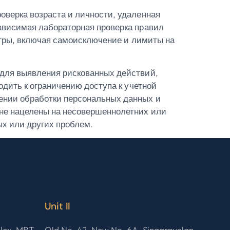
оверка возраста и личности, удаленная
ависимая лабораторная проверка правил
 игры, включая самоисключение и лимиты на
 для выявления рискованных действий,
одить к ограничению доступа к учетной
ении обработки персональных данных и
 не нацелены на несовершеннолетних или
х или других проблем.
Unit II
plex, MBT
Old No. 42, New No. 6A, Singaravelan