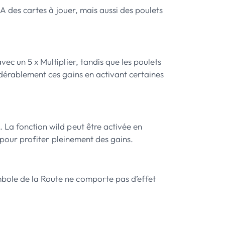
 A des cartes à jouer, mais aussi des poulets
ec un 5 x Multiplier, tandis que les poulets
idérablement ces gains en activant certaines
 La fonction wild peut être activée en
s pour profiter pleinement des gains.
mbole de la Route ne comporte pas d’effet