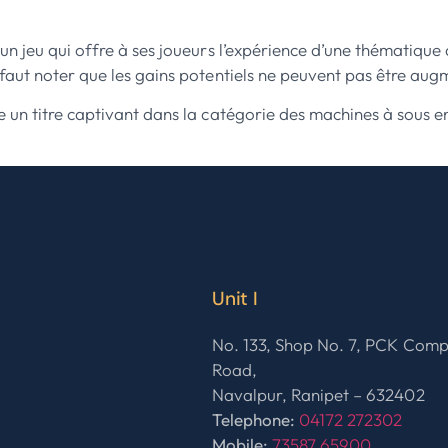
 un jeu qui offre à ses joueurs l’expérience d’une thématique
 faut noter que les gains potentiels ne peuvent pas être aug
e un titre captivant dans la catégorie des machines à sous en
Unit I
No. 133, Shop No. 7, PCK Com
Road,
Navalpur, Ranipet – 632402
Telephone:
04172 272302
Mobile:
73587 65900