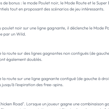
es de bonus : le mode Poulet noir, le Mode Route et le Supe
tiels tout en proposant des scénarios de jeu intéressants.
 poulet noir sur une ligne gagnante, il déclenche le Mode Po
e par un Wild.
 la route sur des lignes gagnantes non contiguës (de gauche 
sont également doublés.
 la route sur une ligne gagnante contiguë (de gauche à droi
jusqu’à l’expiration des free-spins.
 Chicken Road". Lorsque un joueur gagne une combinaison g