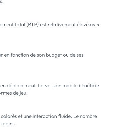
s.
dement total (RTP) est relativement élevé avec
er en fonction de son budget ou de ses
r en déplacement. La version mobile bénéficie
ormes de jeu.
olorés et une interaction fluide. Le nombre
s gains.