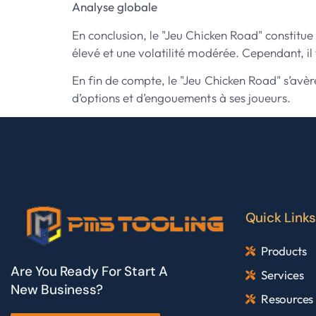
Analyse globale
En conclusion, le "Jeu Chicken Road" constitue
élevé et une volatilité modérée. Cependant, il
En fin de compte, le "Jeu Chicken Road" s’avèr
d’options et d’engouements à ses joueurs.
Quick Links
Products
Are You Ready For Start A
Services
New Business?
Resources