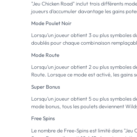
"Jeu Chicken Road" inclut trois différents mod
joueurs d’accumuler davantage les gains poten
Mode Poulet Noir
Lorsqu’un joueur obtient 3 ou plus symboles du
doublés pour chaque combinaison remplaçabl
Mode Route
Lorsqu’un joueur obtient 2 ou plus symboles de
Route. Lorsque ce mode est activé, les gains 
Super Bonus
Lorsqu’un joueur obtient 5 ou plus symboles de
mode bonus, tous les poulets deviennent Wilds 
Free Spins
Le nombre de Free-Spins est limité dans "Jeu