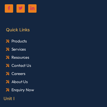
Quick Links
Products
Services
Resources
Contact Us
Careers
About Us
Enquiry Now
Unit I