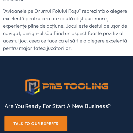
"Avioanele pe Drumul Polului Roșu" reprezintă o alegere
excelentă pentru cei care caută câștiguri mari și
experiențe pline de acțiune. Jocul este destul de ușor de
navigat, design-ul său fiind un aspect foarte pozitiv al
acestui joc, ceea ce face ca el să fie o alegere excelentă
pentru majoritatea jucătorilor.
Are You Ready For Start A New Business?
TALK TO OUR EXPERTS