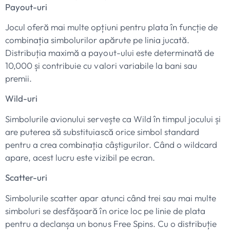
Payout-uri
Jocul oferă mai multe opțiuni pentru plata în funcție de
combinația simbolurilor apărute pe linia jucată.
Distribuția maximă a payout-ului este determinată de
10,000 și contribuie cu valori variabile la bani sau
premii.
Wild-uri
Simbolurile avionului servește ca Wild în timpul jocului și
are puterea să substituiască orice simbol standard
pentru a crea combinația câștigurilor. Când o wildcard
apare, acest lucru este vizibil pe ecran.
Scatter-uri
Simbolurile scatter apar atunci când trei sau mai multe
simboluri se desfășoară în orice loc pe linie de plata
pentru a declanșa un bonus Free Spins. Cu o distribuție