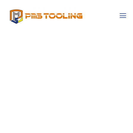
Как Dragon Money
Завоевала
Доверие Игроков
Как Dragon Money
Приобрела Статус
Клиентов