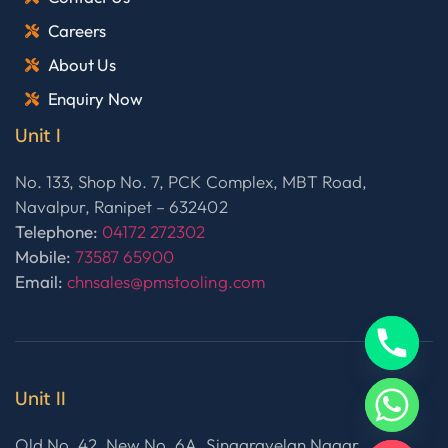
Careers
About Us
Enquiry Now
Unit I
No. 133, Shop No. 7, PCK Complex, MBT Road,
Navalpur, Ranipet – 632402
Telephone:
04172 272302
Mobile:
73587 65900
Email:
chnsales@pmstooling.com
Unit II
Old No. 42, New No. 6A, Singaravelan Nagar,