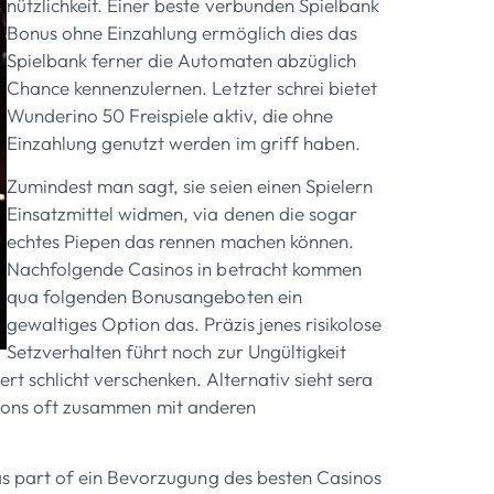
nützlichkeit. Einer beste verbunden Spielbank
Bonus ohne Einzahlung ermöglich dies das
Spielbank ferner die Automaten abzüglich
Chance kennenzulernen. Letzter schrei bietet
Wunderino 50 Freispiele aktiv, die ohne
Einzahlung genutzt werden im griff haben.
Zumindest man sagt, sie seien einen Spielern
Einsatzmittel widmen, via denen die sogar
echtes Piepen das rennen machen können.
Nachfolgende Casinos in betracht kommen
qua folgenden Bonusangeboten ein
gewaltiges Option das. Präzis jenes risikolose
Setzverhalten führt noch zur Ungültigkeit
t schlicht verschenken. Alternativ sieht sera
espons oft zusammen mit anderen
as part of ein Bevorzugung des besten Casinos