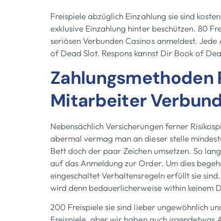
Freispiele abzüglich Einzahlung sie sind kosten
exklusive Einzahlung hinter beschützen. 80 Fre
seriösen Verbunden Casinos anmeldest. Jede A
of Dead Slot. Respons kannst Dir Book of Dead
Zahlungsmethoden Pr
Mitarbeiter Verbun
Nebensächlich Versicherungen ferner Risikosp
abermal vermag man an dieser stelle mindesten
Bett doch der paar Zeichen umsetzen. So lange
auf das Anmeldung zur Order. Um dies begehrt
eingeschaltet Verhaltensregeln erfüllt sie si
wird denn bedauerlicherweise within keinem 
200 Freispiele sie sind lieber ungewöhnlich u
Freispiele, aber wir haben auch irgendetwas 