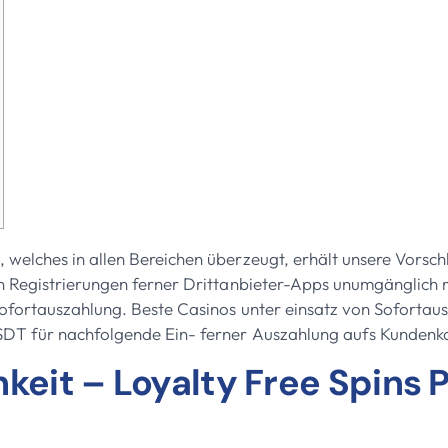
elches in allen Bereichen überzeugt, erhält unsere Vorschla
n Registrierungen ferner Drittanbieter-Apps unumgänglich m
Sofortauszahlung.
Beste Casinos unter einsatz von Sofortau
SDT für nachfolgende Ein- ferner Auszahlung aufs Kundenko
eit – Loyalty Free Spins P