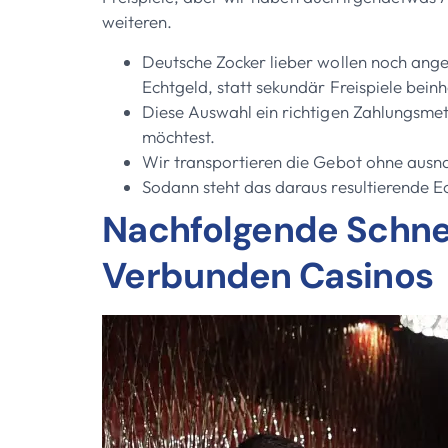
weiteren.
Deutsche Zocker lieber wollen noch ange
Echtgeld, statt sekundär Freispiele beinh
Diese Auswahl ein richtigen Zahlungsme
möchtest.
Wir transportieren die Gebot ohne ausna
Sodann steht das daraus resultierende Ec
Nachfolgende Schne
Verbunden Casinos