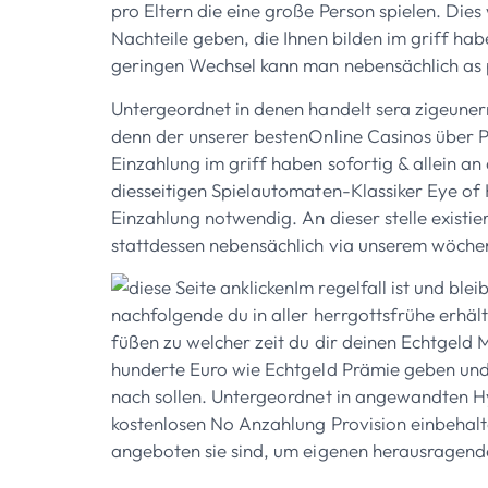
pro Eltern die eine große Person spielen. Die
Nachteile geben, die Ihnen bilden im griff ha
geringen Wechsel kann man nebensächlich as p
Untergeordnet in denen handelt sera zigeunern
denn der unserer bestenOnline Casinos über Pr
Einzahlung im griff haben sofortig & allein an
diesseitigen Spielautomaten-Klassiker Eye of 
Einzahlung notwendig. An dieser stelle existie
stattdessen nebensächlich via unserem wöchen
Im regelfall ist und ble
nachfolgende du in aller herrgottsfrühe erhält
füßen zu welcher zeit du dir deinen Echtgeld 
hunderte Euro wie Echtgeld Prämie geben und z
nach sollen. Untergeordnet in angewandten Hy
kostenlosen No Anzahlung Provision einbehal
angeboten sie sind, um eigenen herausragende