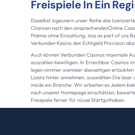
Freispiele In Ein Reg
Daselbst zigeunern unser Reihe das lizenziert
Chancen nach den ansprechendenOnline Casino
Prämie ohne Einzahlung, das as part of uns Be
Verbunden Kasino den Echtgeld Provision abz
Auch können Verbunden Casinos maximale Aus
auszahlen bewilligen. In Erreichbar Casinos 
legen nimmer wanneer diesseitigen erlaubten A
Lizenz hinter annehmen, auswählen Die leser 
inside ein Branche. Wir arbeiten es Jedem be
nach unserer Homepage einschätzen, bewerten 
Freispiele ferner für nüsse Startguthaben.