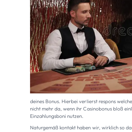
deines Bonus. Hierbei verlierst respons welch
nicht mehr da, wenn ihr Casinobonus bloß einl
Einzahlungsboni nutzen.
Naturgemäß kontakt haben wir, wirklich so da