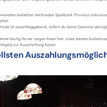
wandten beliebten Verbunden Spielbank Provision exklusive
altet.
thode ist ausschlaggebend, sofern du deine Gewinne abzüg
hme heutig ferner zeigen Ihnen hier unser besten kostenlo
htgeld zur Ausschüttung bereit.
llsten Auszahlungsmöglich