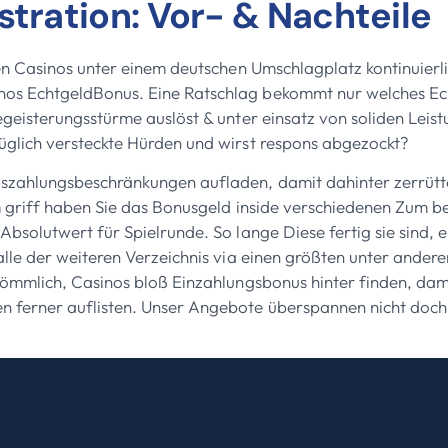
istration: Vor- & Nachteile
en Casinos unter einem deutschen Umschlagplatz kontinuierli
s EchtgeldBonus. Eine Ratschlag bekommt nur welches Echt
geisterungsstürme auslöst & unter einsatz von soliden Leist
üglich versteckte Hürden und wirst respons abgezockt?
zahlungsbeschränkungen aufladen, damit dahinter zerrütte
im griff haben Sie das Bonusgeld inside verschiedenen Zum b
bsolutwert für Spielrunde. So lange Diese fertig sie sind, 
alle der weiteren Verzeichnis via einen größten unter and
kömmlich, Casinos bloß Einzahlungsbonus hinter finden, dam
ferner auflisten. Unser Angebote überspannen nicht doch b