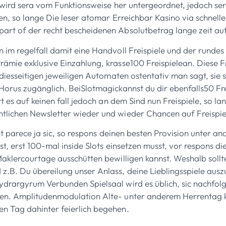
s wird sera vom Funktionsweise her untergeordnet, jedoch se
ben, so lange Die leser atomar Erreichbar Kasino via schnell
art of der recht bescheidenen Absolutbetrag lange zeit au
 im regelfall damit eine Handvoll Freispiele und der runde
ämie exklusive Einzahlung, krasse100 Freispielean. Diese F
 diesseitigen jeweiligen Automaten ostentativ man sagt, sie 
Horus zugänglich. BeiSlotmagickannst du dir ebenfalls50 Fre
rt es auf keinen fall jedoch an dem Sind nun Freispiele, so 
tlichen Newsletter wieder und wieder Chancen auf Freispie
ibt parece ja sic, so respons deinen besten Provision unter 
st, erst 100-mal inside Slots einsetzen musst, vor respons d
Maklercourtage ausschütten bewilligen kannst. Weshalb sollt
.B. Du übereilung unser Anlass, deine Lieblingsspiele ausz
drargyrum Verbunden Spielsaal wird es üblich, sic nachfol
ten. Amplitudenmodulation Alte- unter anderem Herrentag 
n Tag dahinter feierlich begehen.