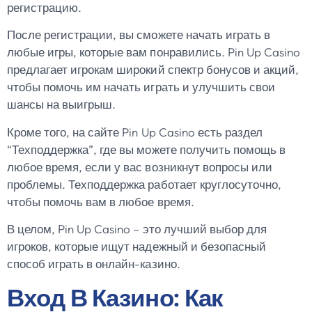
регистрацию.
После регистрации, вы сможете начать играть в
любые игры, которые вам понравились. Pin Up Casino
предлагает игрокам широкий спектр бонусов и акций,
чтобы помочь им начать играть и улучшить свои
шансы на выигрыш.
Кроме того, на сайте Pin Up Casino есть раздел
“Техподдержка”, где вы можете получить помощь в
любое время, если у вас возникнут вопросы или
проблемы. Техподдержка работает круглосуточно,
чтобы помочь вам в любое время.
В целом, Pin Up Casino – это лучший выбор для
игроков, которые ищут надежный и безопасный
способ играть в онлайн-казино.
Вход В Казино: Как