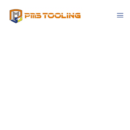
Казино
Официальный
Сайт Pin Up
Casino Играть
Онлайн – Вход
Зеркало.8552 (2)