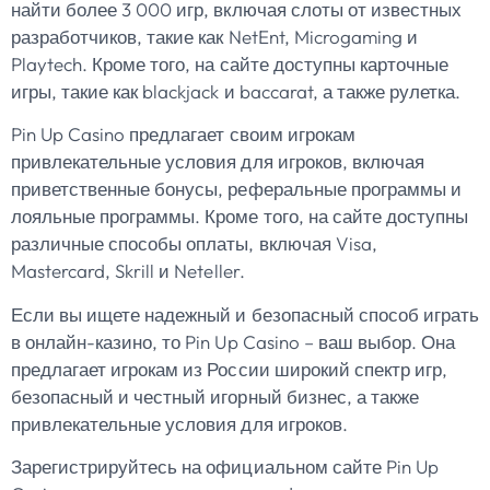
найти более 3 000 игр, включая слоты от известных
разработчиков, такие как NetEnt, Microgaming и
Playtech. Кроме того, на сайте доступны карточные
игры, такие как blackjack и baccarat, а также рулетка.
Pin Up Casino предлагает своим игрокам
привлекательные условия для игроков, включая
приветственные бонусы, реферальные программы и
лояльные программы. Кроме того, на сайте доступны
различные способы оплаты, включая Visa,
Mastercard, Skrill и Neteller.
Если вы ищете надежный и безопасный способ играть
в онлайн-казино, то Pin Up Casino – ваш выбор. Она
предлагает игрокам из России широкий спектр игр,
безопасный и честный игорный бизнес, а также
привлекательные условия для игроков.
Зарегистрируйтесь на официальном сайте Pin Up