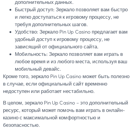
дополнительных данных.
Быстрый доступ: Зеркало позволяет вам быстро
и легко доступаться к игровому процессу, не
требуя дополнительных шагов.
Удобство: Зеркало Pin Up Casino предлагает вам
удобный доступ к игровому процессу, не
зависящий от официального сайта.
Мобильность: Зеркало позволяет вам играть в
любое время и из любого места, используя ваш
мобильный девайс.
Кроме того, зеркало Pin Up Casino может быть полезно
в случае, если официальный сайт временно
недоступен или работает нестабильно.
В целом, зеркало Pin Up Casino – это дополнительный
ресурс, который может помочь вам играть в онлайн-
казино с максимальной комфортностью и
безопасностью.