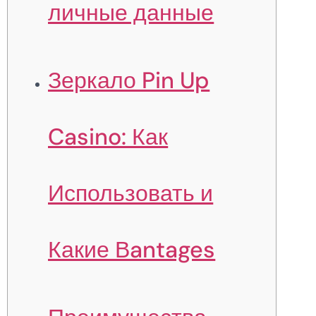
личные данные
Зеркало Pin Up
Casino: Как
Использовать и
Какие Вantages