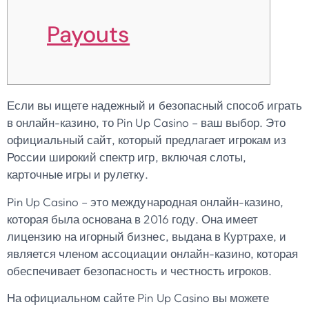
Payouts
Если вы ищете надежный и безопасный способ играть
в онлайн-казино, то Pin Up Casino – ваш выбор. Это
официальный сайт, который предлагает игрокам из
России широкий спектр игр, включая слоты,
карточные игры и рулетку.
Pin Up Casino – это международная онлайн-казино,
которая была основана в 2016 году. Она имеет
лицензию на игорный бизнес, выдана в Куртрахе, и
является членом ассоциации онлайн-казино, которая
обеспечивает безопасность и честность игроков.
На официальном сайте Pin Up Casino вы можете